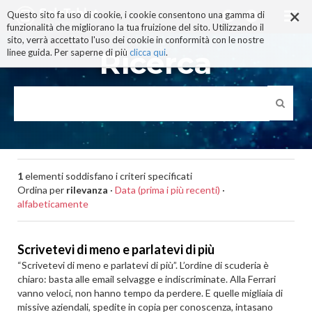
×
Salta
Questo sito fa uso di cookie, i cookie consentono una gamma di
ai
funzionalità che migliorano la tua fruizione del sito. Utilizzando il
contenuti.
sito, verrà accettato l'uso dei cookie in conformità con le nostre
|
Ricerca
linee guida. Per saperne di più
clicca qui
.
Salta
alla
navigazione
1
elementi soddisfano i criteri specificati
Ordina per
rilevanza
·
Data (prima i più recenti)
·
alfabeticamente
Scrivetevi di meno e parlatevi di più
“Scrivetevi di meno e parlatevi di più”. L’ordine di scuderia è
chiaro: basta alle email selvagge e indiscriminate. Alla Ferrari
vanno veloci, non hanno tempo da perdere. E quelle migliaia di
missive aziendali, spedite in copia per conoscenza, intasano