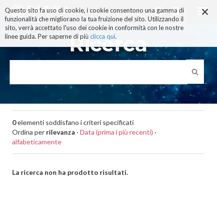
×
Salta
Questo sito fa uso di cookie, i cookie consentono una gamma di
ai
funzionalità che migliorano la tua fruizione del sito. Utilizzando il
contenuti.
sito, verrà accettato l'uso dei cookie in conformità con le nostre
|
Ricerca
linee guida. Per saperne di più
clicca qui
.
Salta
alla
navigazione
0
elementi soddisfano i criteri specificati
Ordina per
rilevanza
·
Data (prima i più recenti)
·
alfabeticamente
La ricerca non ha prodotto risultati.