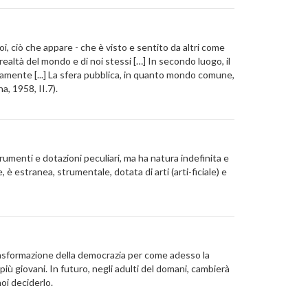
oi, ciò che appare - che è visto e sentito da altri come
realtà del mondo e di noi stessi […] In secondo luogo, il
tamente [...] La sfera pubblica, in quanto mondo comune,
a, 1958, II.7).
rumenti e dotazioni peculiari, ma ha natura indefinita e
è estranea, strumentale, dotata di arti (arti-ficiale) e
rasformazione della democrazia per come adesso la
più giovani. In futuro, negli adulti del domani, cambierà
oi deciderlo.