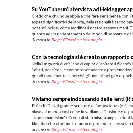
Su YouTube un’intervista ad Heidegger a
Credo che chiunque abbia a che fare seriamente con il li
aspetti significativi della vita, dalla razionalità tecno
potenti inclusi, come modifica il nostro essere umani. E
quanto ad un riorientamento del modo di pensare e dell
Si trova in
Blog
/
Filosofia e tecnologia
Con la tecnologia si è creato un rapporto 
Nella lunga età di crisi che ci capita di abitare il filoso
infatti, possiede le competenze adatte a problematizzar
quindi fondamentale, perché gli uomini, nel giro di pochiss
Si trova in
Blog
/
Filosofia e tecnologia
Viviamo sempre indossando delle lenti (Ri
Philip K. Dick, il grande scrittore di fantascienza (e fi
plasma il mondo così come lo vediamo. L’illusione è di p
“transumanesimo”? Credo di sì, in misura ampia o ridotta
filosofici che ci permetteranno di procedere senza farc
Si trova in
Blog
/
Filosofia e tecnologia