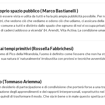
prio spazio pubblico ( Marco Bastianelli )
ò essere vista e udita da tutti e ha la più ampia pubblicità possibile. Per n
 altri, che vedono ciò che vediamo e odono ciò che udiamo, ci assicura della 
è comune a tutti e distinto dallo spazio che ognuno di noi vi occupa priva
e, di caderci addosso a vicenda” (H. Arendt, Vita Activa. La condizione uman
dai tempi primitivi (Rossella Fabbrichesi)
uomo di Pico della Mirandola, l’uomo è definito come l’essere che non ha st
sua natura è ‘naturalmente’ irrobustita con protesi e tecniche avventizie, 
sofo (Tommaso Ariemma)
desiderio di partecipazione e di condivisione che porterà forse a una t
mazione degli apprendimenti e dei rapporti interpersonali, soprattutto nei 
e quindi di trasformare il modo. Che sia in bene o in male questo spetta a n