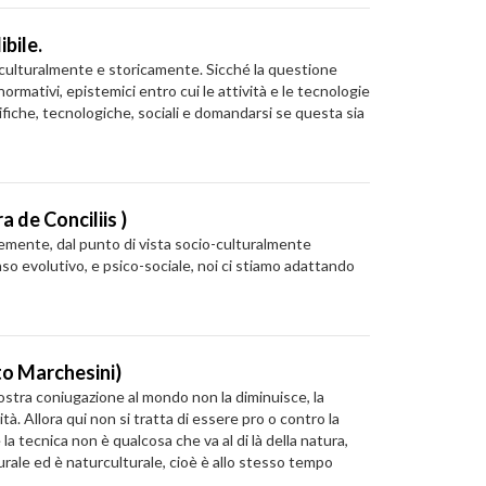
bile.
 culturalmente e storicamente. Sicché la questione
rmativi, epistemici entro cui le attività e le tecnologie
ifiche, tecnologiche, sociali e domandarsi se questa sia
a de Conciliis )
cemente, dal punto di vista socio-culturalmente
enso evolutivo, e psico-sociale, noi ci stiamo adattando
rto Marchesini)
ostra coniugazione al mondo non la diminuisce, la
. Allora qui non si tratta di essere pro o contro la
a tecnica non è qualcosa che va al di là della natura,
turale ed è naturculturale, cioè è allo stesso tempo