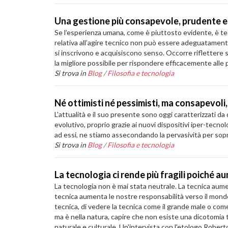
Una gestione più consapevole, prudente e 
Se l’esperienza umana, come è piuttosto evidente, è te
relativa all’agire tecnico non può essere adeguatamente 
si inscrivono e acquisiscono senso. Occorre riflettere s
la migliore possibile per rispondere efficacemente alle
Si trova in
Blog
/
Filosofia e tecnologia
Né ottimisti né pessimisti, ma consapevoli, d
L'attualità e il suo presente sono oggi caratterizzati 
evolutivo, proprio grazie ai nuovi dispositivi iper-tecnol
ad essi, ne stiamo assecondando la pervasività per sop
Si trova in
Blog
/
Filosofia e tecnologia
La tecnologia ci rende più fragili poiché a
La tecnologia non è mai stata neutrale. La tecnica aume
tecnica aumenta le nostre responsabilità verso il mondo 
tecnica, di vedere la tecnica come il grande male o come 
ma è nella natura, capire che non esiste una dicotomia t
naturale e culturale. Un'intervista con l'etologo Robert