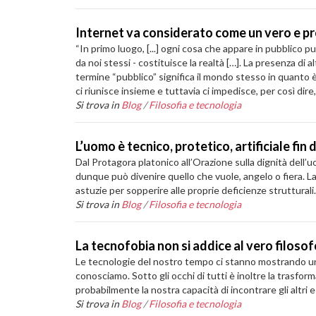
Internet va considerato come un vero e pro
“In primo luogo, [...] ogni cosa che appare in pubblico pu
da noi stessi - costituisce la realtà […]. La presenza di
termine “pubblico” significa il mondo stesso in quanto 
ci riunisce insieme e tuttavia ci impedisce, per così dir
Si trova in
Blog
/
Filosofia e tecnologia
L’uomo è tecnico, protetico, artificiale fin 
Dal Protagora platonico all’Orazione sulla dignità dell’
dunque può divenire quello che vuole, angelo o fiera. La 
astuzie per sopperire alle proprie deficienze strutturali.
Si trova in
Blog
/
Filosofia e tecnologia
La tecnofobia non si addice al vero filo
Le tecnologie del nostro tempo ci stanno mostrando un 
conosciamo. Sotto gli occhi di tutti è inoltre la trasfor
probabilmente la nostra capacità di incontrare gli altri 
Si trova in
Blog
/
Filosofia e tecnologia