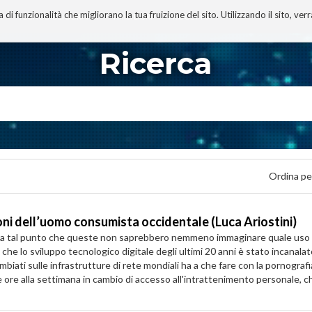
 funzionalità che migliorano la tua fruizione del sito. Utilizzando il sito, ver
A
TECNOBIBLIOGRAFIA
I MIEI LIBRI
PROGETTO
Ricerca
Ordina pe
ioni dell’uomo consumista occidentale (Luca Ariostini)
e a tal punto che queste non saprebbero nemmeno immaginare quale uso fa
che lo sviluppo tecnologico digitale degli ultimi 20 anni è stato incanala
ambiati sulle infrastrutture di rete mondiali ha a che fare con la pornog
e alla settimana in cambio di accesso all'intrattenimento personale, che 