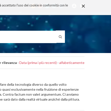
×
rà accettato l'uso dei cookie in conformità con le
r
rilevanza
·
Data (prima i più recenti)
·
alfabeticamente
re della tecnologia diverso da quello volto
to quasi esclusivamente nella fruizione di esperienze
rafia. Contra factum non valet argumentum. Ci avviamo
sarà dato dalla realtà virtuale anziché dalla pittura.