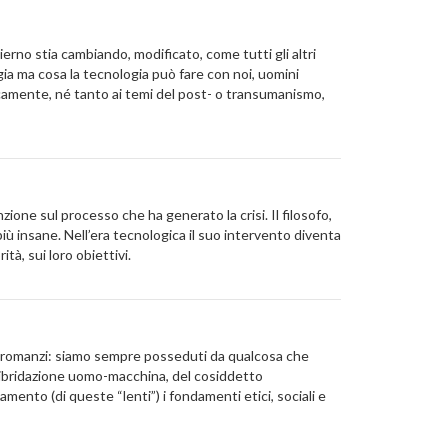
erno stia cambiando, modificato, come tutti gli altri
ogia ma cosa la tecnologia può fare con noi, uomini
ficamente, né tanto ai temi del post- o transumanismo,
nzione sul processo che ha generato la crisi. Il filosofo,
ù insane. Nell’era tecnologica il suo intervento diventa
tà, sui loro obiettivi.
suoi romanzi: siamo sempre posseduti da qualcosa che
ll’ibridazione uomo-macchina, del cosiddetto
ento (di queste “lenti”) i fondamenti etici, sociali e