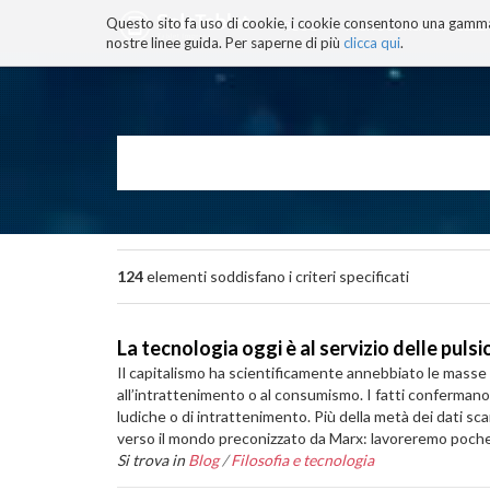
Questo sito fa uso di cookie, i cookie consentono una gamma di
BLOG
TECNOCONSAPEVOLEZZ
nostre linee guida. Per saperne di più
clicca qui
.
Salta
ai
contenuti.
|
Salta
alla
navigazione
124
elementi soddisfano i criteri specificati
La tecnologia oggi è al servizio delle puls
Il capitalismo ha scientificamente annebbiato le mass
all’intrattenimento o al consumismo. I fatti confermano 
ludiche o di intrattenimento. Più della metà dei dati sc
verso il mondo preconizzato da Marx: lavoreremo poche or
Si trova in
Blog
/
Filosofia e tecnologia