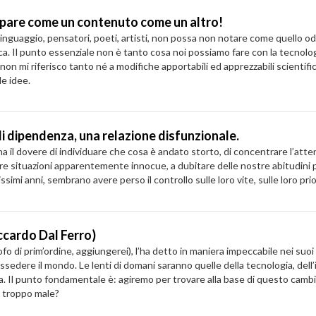
ppare come un contenuto come un altro!
nguaggio, pensatori, poeti, artisti, non possa non notare come quello odi
logica. Il punto essenziale non è tanto cosa noi possiamo fare con la tecnol
 non mi riferisco tanto né a modifiche apportabili ed apprezzabili scienti
e idee.
di dipendenza, una relazione disfunzionale.
fo ha il dovere di individuare che cosa è andato storto, di concentrare l’atte
e situazioni apparentemente innocue, a dubitare delle nostre abitudini pi
imi anni, sembrano avere perso il controllo sulle loro vite, sulle loro priori
ccardo Dal Ferro)
losofo di prim’ordine, aggiungerei), l’ha detto in maniera impeccabile nei 
ossedere il mondo. Le lenti di domani saranno quelle della tecnologia, de
. Il punto fondamentale è: agiremo per trovare alla base di questo cambiam
i troppo male?