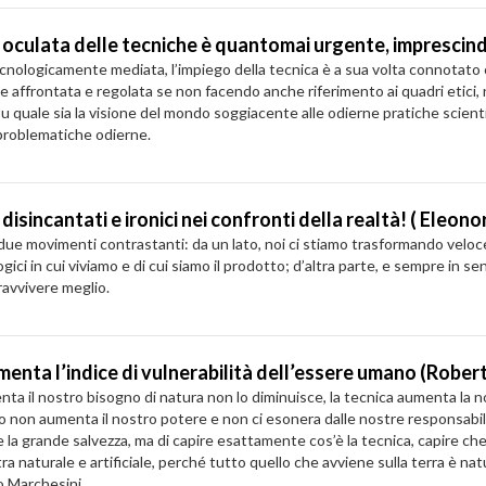
oculata delle tecniche è quantomai urgente, imprescindi
cnologicamente mediata, l’impiego della tecnica è a sua volta connotato
affrontata e regolata se non facendo anche riferimento ai quadri etici, no
u quale sia la visione del mondo soggiacente alle odierne pratiche scient
 problematiche odierne.
isincantati e ironici nei confronti della realtà! ( Eleonor
da due movimenti contrastanti: da un lato, noi ci stiamo trasformando velo
ogici in cui viviamo e di cui siamo il prodotto; d’altra parte, e sempre in s
ravvivere meglio.
umenta l’indice di vulnerabilità dell’essere umano (Robe
nta il nostro bisogno di natura non lo diminuisce, la tecnica aumenta la n
non aumenta il nostro potere e non ci esonera dalle nostre responsabilità
la grande salvezza, ma di capire esattamente cos’è la tecnica, capire che l
ra naturale e artificiale, perché tutto quello che avviene sulla terra è na
o Marchesini.