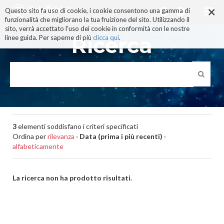
×
Salta
Questo sito fa uso di cookie, i cookie consentono una gamma di
ai
funzionalità che migliorano la tua fruizione del sito. Utilizzando il
contenuti.
sito, verrà accettato l'uso dei cookie in conformità con le nostre
|
Ricerca
linee guida. Per saperne di più
clicca qui
.
Salta
alla
navigazione
3
elementi soddisfano i criteri specificati
Ordina per
rilevanza
·
Data (prima i più recenti)
·
alfabeticamente
La ricerca non ha prodotto risultati.