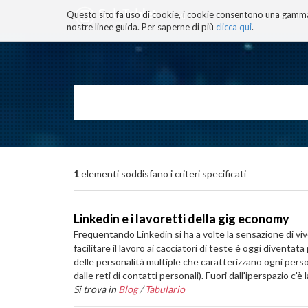
Questo sito fa uso di cookie, i cookie consentono una gamma di
BLOG
TECNOCONSAPEVOLEZZ
nostre linee guida. Per saperne di più
clicca qui
.
Salta
ai
contenuti.
|
Salta
alla
navigazione
1
elementi soddisfano i criteri specificati
Linkedin e i lavoretti della gig economy
Frequentando Linkedin si ha a volte la sensazione di vi
facilitare il lavoro ai cacciatori di teste è oggi diventat
delle personalità multiple che caratterizzano ogni person
dalle reti di contatti personali). Fuori dall'iperspazio c'è
Si trova in
Blog
/
Tabulario