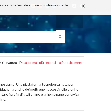
×
rà accettato l'uso dei cookie in conformità con le
r
rilevanza
·
Data (prima i più recenti)
·
alfabeticamente
 conosciamo. Una piattaforma tecnologica nata per
dividuali, ma anche dei molti ego nascosti nelle pieghe
are i profili digitali online e la home page condivisa
line.