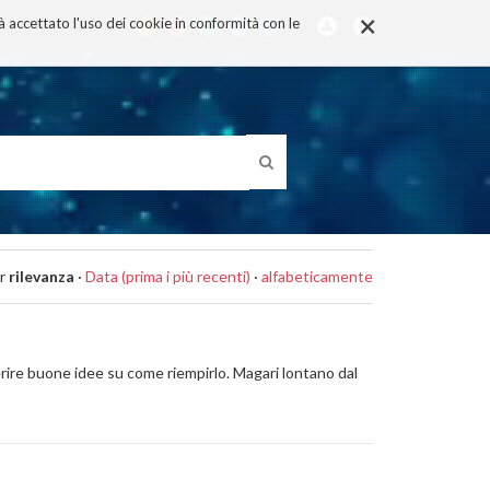
×
rà accettato l'uso dei cookie in conformità con le
r
rilevanza
·
Data (prima i più recenti)
·
alfabeticamente
erire buone idee su come riempirlo. Magari lontano dal