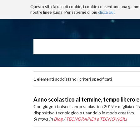
Questo sito fa uso di cookie, i cookie consentono una gamma di
BLOG
TECNOCONSAPEVOLEZZ
nostre linee guida. Per saperne di più
clicca qui
.
Salta
ai
contenuti.
|
Salta
alla
navigazione
1
elementi soddisfano i criteri specificati
Anno scolastico al termine, tempo libero
Con giugno finisce l’anno scolastico 2019 e migliaia di
dispositivo tecnologico o usandolo in modo creativo.
Si trova in
Blog
/
TECNORAPIDI e TECNOVIGILI