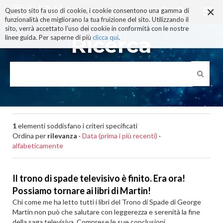
×
Salta
Questo sito fa uso di cookie, i cookie consentono una gamma di
ai
funzionalità che migliorano la tua fruizione del sito. Utilizzando il
contenuti.
sito, verrà accettato l'uso dei cookie in conformità con le nostre
|
Ricerca
linee guida. Per saperne di più
clicca qui
.
Salta
alla
navigazione
1
elementi soddisfano i criteri specificati
Ordina per
rilevanza
·
Data (prima i più recenti)
·
alfabeticamente
Il trono di spade televisivo è finito. Era ora!
Possiamo tornare ai libri di Martin!
Chi come me ha letto tutti i libri del Trono di Spade di George
Martin non può che salutare con leggerezza e serenità la fine
della saga televisiva. Comprese le sue conclusioni,