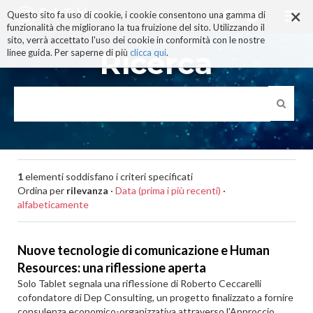
×
Salta
Questo sito fa uso di cookie, i cookie consentono una gamma di
ai
funzionalità che migliorano la tua fruizione del sito. Utilizzando il
contenuti.
sito, verrà accettato l'uso dei cookie in conformità con le nostre
|
Ricerca
linee guida. Per saperne di più
clicca qui
.
Salta
alla
navigazione
1
elementi soddisfano i criteri specificati
Ordina per
rilevanza
·
Data (prima i più recenti)
·
alfabeticamente
Nuove tecnologie di comunicazione e Human
Resources: una riflessione aperta
Solo Tablet segnala una riflessione di Roberto Ceccarelli
cofondatore di Dep Consulting, un progetto finalizzato a fornire
consulenza economico-organizzativa attraverso l'Approccio