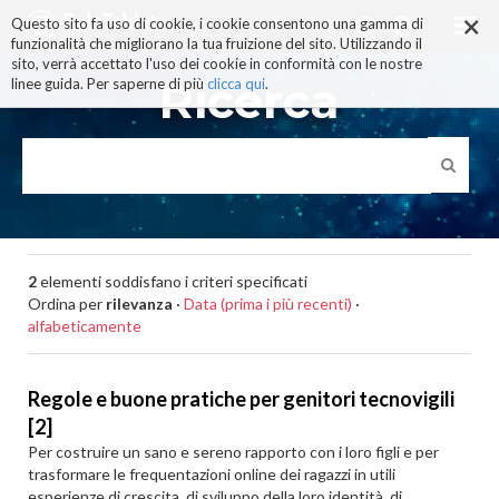
×
Salta
Questo sito fa uso di cookie, i cookie consentono una gamma di
ai
funzionalità che migliorano la tua fruizione del sito. Utilizzando il
contenuti.
sito, verrà accettato l'uso dei cookie in conformità con le nostre
|
Ricerca
linee guida. Per saperne di più
clicca qui
.
Salta
alla
navigazione
2
elementi soddisfano i criteri specificati
Ordina per
rilevanza
·
Data (prima i più recenti)
·
alfabeticamente
Regole e buone pratiche per genitori tecnovigili
[2]
Per costruire un sano e sereno rapporto con i loro figli e per
trasformare le frequentazioni online dei ragazzi in utili
esperienze di crescita, di sviluppo della loro identità, di