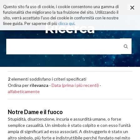
×
Salta
Questo sito fa uso di cookie, i cookie consentono una gamma di
ai
funzionalità che migliorano la tua fruizione del sito. Utilizzando il
contenuti.
sito, verrà accettato l'uso dei cookie in conformità con le nostre
|
Ricerca
linee guida. Per saperne di più
clicca qui
.
Salta
alla
navigazione
2
elementi soddisfano i criteri specificati
Ordina per
rilevanza
·
Data (prima i più recenti)
·
alfabeticamente
Notre Dame e il fuoco
Stupidità, disattenzione, incuria e assurdità umane, o forse
semplice casualità. Un simbolo è stato colpito e con esso l’unità
ampia di significati ad esso associati. A distruggerlo è stato un
altro simbolo, più forte e indistruttibile perché fondato nel mito