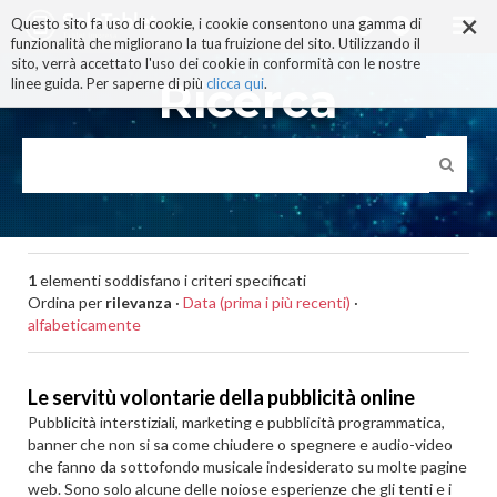
×
Salta
Questo sito fa uso di cookie, i cookie consentono una gamma di
ai
funzionalità che migliorano la tua fruizione del sito. Utilizzando il
contenuti.
sito, verrà accettato l'uso dei cookie in conformità con le nostre
|
Ricerca
linee guida. Per saperne di più
clicca qui
.
Salta
alla
navigazione
1
elementi soddisfano i criteri specificati
Ordina per
rilevanza
·
Data (prima i più recenti)
·
alfabeticamente
Le servitù volontarie della pubblicità online
Pubblicità interstiziali, marketing e pubblicità programmatica,
banner che non si sa come chiudere o spegnere e audio-video
che fanno da sottofondo musicale indesiderato su molte pagine
web. Sono solo alcune delle noiose esperienze che gli tenti e i