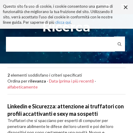
×
Salta
Questo sito fa uso di cookie, i cookie consentono una gamma di
ai
funzionalità che migliorano la tua fruizione del sito. Utilizzando il
contenuti.
sito, verrà accettato l'uso dei cookie in conformità con le nostre
|
Ricerca
linee guida. Per saperne di più
clicca qui
.
Salta
alla
navigazione
2
elementi soddisfano i criteri specificati
Ordina per
rilevanza
·
Data (prima i più recenti)
·
alfabeticamente
Linkedin e Sicurezza: attenzione ai truffatori con
profili accattivanti e sexy ma sospetti
Truffatori che si spacciano per esperti di computer per
penetrare abilmente le difese dei loro utenti e poi dei loro
dispositivi non sono certamente una novità. Nuovo e