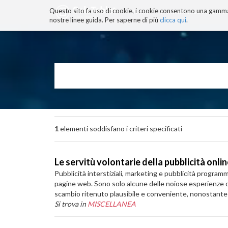
Questo sito fa uso di cookie, i cookie consentono una gamma di
BLOG
TECNOCONSAPEVOLEZZ
nostre linee guida. Per saperne di più
clicca qui
.
Salta
ai
contenuti.
|
Salta
alla
navigazione
1
elementi soddisfano i criteri specificati
Le servitù volontarie della pubblicità onli
Pubblicità interstiziali, marketing e pubblicità progr
pagine web. Sono solo alcune delle noiose esperienze ch
scambio ritenuto plausibile e conveniente, nonostante la s
Si trova in
MISCELLANEA