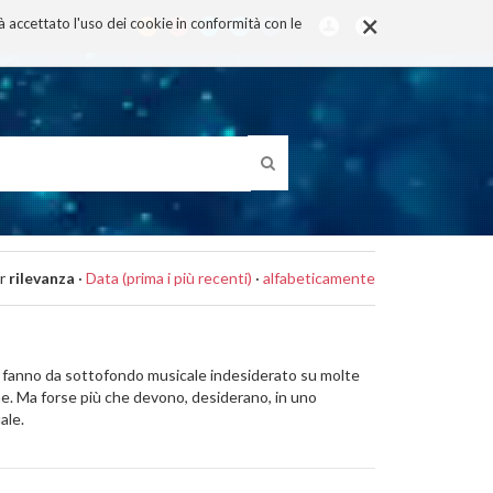
×
rà accettato l'uso dei cookie in conformità con le
r
rilevanza
·
Data (prima i più recenti)
·
alfabeticamente
he fanno da sottofondo musicale indesiderato su molte
ne. Ma forse più che devono, desiderano, in uno
ale.