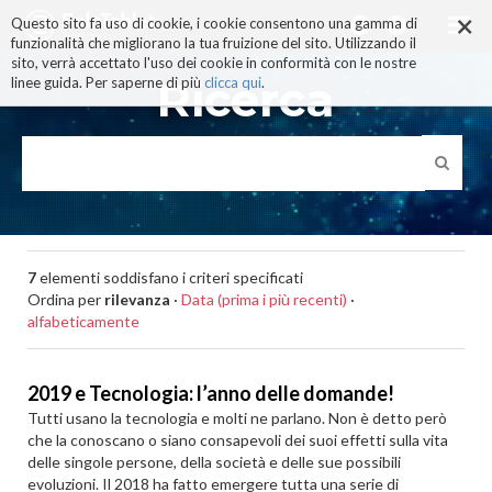
×
Salta
Questo sito fa uso di cookie, i cookie consentono una gamma di
ai
funzionalità che migliorano la tua fruizione del sito. Utilizzando il
contenuti.
sito, verrà accettato l'uso dei cookie in conformità con le nostre
|
Ricerca
linee guida. Per saperne di più
clicca qui
.
Salta
alla
navigazione
7
elementi soddisfano i criteri specificati
Ordina per
rilevanza
·
Data (prima i più recenti)
·
alfabeticamente
2019 e Tecnologia: l’anno delle domande!
Tutti usano la tecnologia e molti ne parlano. Non è detto però
che la conoscano o siano consapevoli dei suoi effetti sulla vita
delle singole persone, della società e delle sue possibili
evoluzioni. Il 2018 ha fatto emergere tutta una serie di