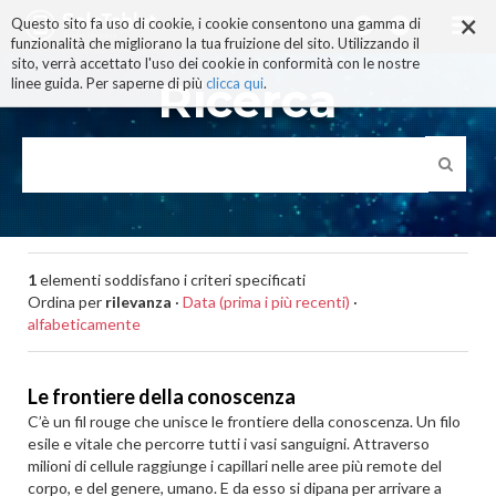
×
Salta
Questo sito fa uso di cookie, i cookie consentono una gamma di
ai
funzionalità che migliorano la tua fruizione del sito. Utilizzando il
contenuti.
sito, verrà accettato l'uso dei cookie in conformità con le nostre
|
Ricerca
linee guida. Per saperne di più
clicca qui
.
Salta
alla
navigazione
1
elementi soddisfano i criteri specificati
Ordina per
rilevanza
·
Data (prima i più recenti)
·
alfabeticamente
Le frontiere della conoscenza
C’è un fil rouge che unisce le frontiere della conoscenza. Un filo
esile e vitale che percorre tutti i vasi sanguigni. Attraverso
milioni di cellule raggiunge i capillari nelle aree più remote del
corpo, e del genere, umano. E da esso si dipana per arrivare a