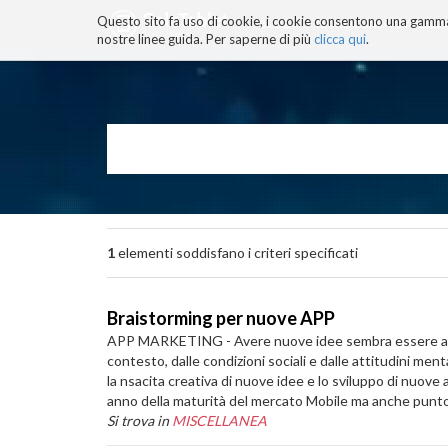
Questo sito fa uso di cookie, i cookie consentono una gamma di
BLOG
TECNOCONSAPEVOLEZZ
nostre linee guida. Per saperne di più
clicca qui
.
Salta
ai
contenuti.
|
Salta
alla
navigazione
1
elementi soddisfano i criteri specificati
Braistorming per nuove APP
APP MARKETING - Avere nuove idee sembra essere attivit
contesto, dalle condizioni sociali e dalle attitudini ment
la nsacita creativa di nuove idee e lo sviluppo di nuove 
anno della maturità del mercato Mobile ma anche punto
Si trova in
MISCELLANEA