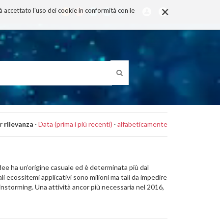
×
rà accettato l'uso dei cookie in conformità con le
r
rilevanza
·
Data (prima i più recenti)
·
alfabeticamente
ee ha un’origine casuale ed è determinata più dal
ali ecossitemi applicativi sono milioni ma tali da impedire
ainstorming. Una attività ancor più necessaria nel 2016,