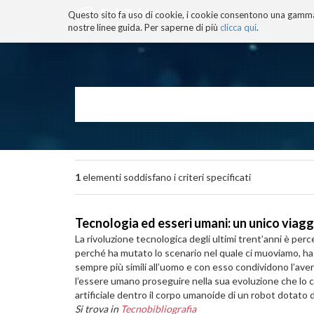
Questo sito fa uso di cookie, i cookie consentono una gamma di
BLOG
TECNOCONSAPEVOLEZZ
nostre linee guida. Per saperne di più
clicca qui
.
Salta
ai
contenuti.
|
Salta
alla
navigazione
1
elementi soddisfano i criteri specificati
Tecnologia ed esseri umani: un unico viaggi
La rivoluzione tecnologica degli ultimi trent’anni è perce
perché ha mutato lo scenario nel quale ci muoviamo, ha 
sempre più simili all’uomo e con esso condividono l’avere
l’essere umano proseguire nella sua evoluzione che lo c
artificiale dentro il corpo umanoide di un robot dotato 
Si trova in
Tecnobibliografia