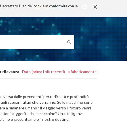
×
rà accettato l'uso dei cookie in conformità con le
r
rilevanza
·
Data (prima i più recenti)
·
alfabeticamente
e diversa dalle precedenti per radicalità e profondità
sugli scenari futuri che verranno. Se le macchine sono
uerà a rimanere umano? Il viaggio verso il futuro vedrà
nazioni suggerite dalle macchine? Un’intelligenza
epiamo e raccontiamo e il nostro destino.