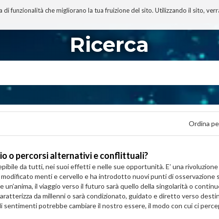
 funzionalità che migliorano la tua fruizione del sito. Utilizzando il sito, ver
A
TECNOBIBLIOGRAFIA
I MIEI LIBRI
PROGETTO
Ricerca
Ordina pe
o o percorsi alternativi e conflittuali?
pibile da tutti, nei suoi effetti e nelle sue opportunità. E’ una rivoluzion
modificato menti e cervello e ha introdotto nuovi punti di osservazione 
 un’anima, il viaggio verso il futuro sarà quello della singolarità o contin
aratterizza da millenni o sarà condizionato, guidato e diretto verso desti
di sentimenti potrebbe cambiare il nostro essere, il modo con cui ci perc