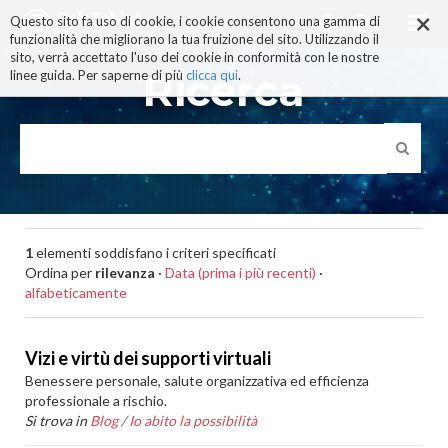
×
Salta
Questo sito fa uso di cookie, i cookie consentono una gamma di
ai
funzionalità che migliorano la tua fruizione del sito. Utilizzando il
contenuti.
sito, verrà accettato l'uso dei cookie in conformità con le nostre
|
Ricerca
linee guida. Per saperne di più
clicca qui
.
Salta
alla
navigazione
1
elementi soddisfano i criteri specificati
Ordina per
rilevanza
·
Data (prima i più recenti)
·
alfabeticamente
Vizi e virtù dei supporti virtuali
Benessere personale, salute organizzativa ed efficienza
professionale a rischio.
Si trova in
Blog
/
Io abito la possibilità