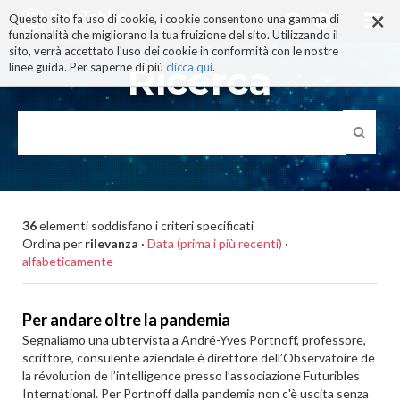
×
Salta
Questo sito fa uso di cookie, i cookie consentono una gamma di
ai
funzionalità che migliorano la tua fruizione del sito. Utilizzando il
contenuti.
sito, verrà accettato l'uso dei cookie in conformità con le nostre
|
Ricerca
linee guida. Per saperne di più
clicca qui
.
Salta
alla
navigazione
36
elementi soddisfano i criteri specificati
Ordina per
rilevanza
·
Data (prima i più recenti)
·
alfabeticamente
Per andare oltre la pandemia
Segnaliamo una ubtervista a André-Yves Portnoff, professore,
scrittore, consulente aziendale è direttore dell’Observatoire de
la révolution de l’intelligence presso l’associazione Futuribles
International. Per Portnoff dalla pandemia non c'è uscita senza