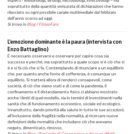
esperti - immunologi, virologi, microbiologi, infettivologi – ma
soprattutto della quantità smisurata di dichiarazioni che hanno
rilasciato su ogni possibile canale multimediale dal febbraio
dell’anno scorso ad oggi.
Si trova in
Blog
/
FilosoFare
L'emozione dominante è la paura (intervista con
Enzo Battaglino)
È necessario osservarsi e osservare per capire cosa sia
successo e perché, ma soprattutto a quale scopo si è ciò che si
è e si fa ciò che si fa. Contemplando di rinunciare a un equilibrio
che, per quanto anche fonte di sofferenza, è comunque un
equilibrio. Si tratterà allora di renderci consapevoli, come
società, di ciò che siamo stati e di come la pandemia, il
confinamento e il distanziamento fisico ci abbiano mostrato
anche i limiti di quel modello, sia in termini di investimenti nella
sanità che di funzionamento economico, sociale ed ecologico.
Innanzitutto, dando priorità alla salute in tutte le sue accezioni,
all’inclusione della fragilità nella normalità, al ricercare nuove
definizioni della normalità che includano ciò che avevamo
negato, dimenticato, rimosso.
Si trova in
Blog
/
Parlando di Coronavirus e dei suoi effetti