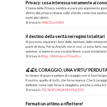
Privacy: cosa interessa veramente ai con
Il tema della Privacy sembra essere più argomento giorna
diritto alla privacy rimane sullo sfondo come una opzi
molti altri diritti.
Si trova in
MISCELLANEA
Il destino della verità nei regimi totalitari
Si possono separare i fatti dalle opinioni, dalle interpre
punti di vista. Per la Arendt non è così: ci sono fatti, no
opinioni, si siamo in una società libera, o può intralciare
Si trova in
Blog
/
Biblioteca Filosofica
🍒🍒IL CORAGGIO, UNA VIRTU’ PERDUT
In tempo di guerra parlare di coraggio non è fuori luogo. 
il nostro, quello di tutti, che forse manca. Che il coragg
definirlo come tale forse è sbagliato, perché a volte è il
Si trova in
TECNOCONSAPEVOLEZZA
Fermati un attimo a riflettere!