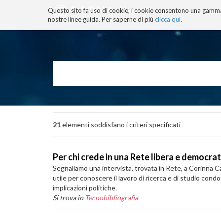
Questo sito fa uso di cookie, i cookie consentono una gamma di
BLOG
TECNOCONSAPEVOLEZZ
nostre linee guida. Per saperne di più
clicca qui
.
Salta
ai
contenuti.
|
Salta
alla
navigazione
21
elementi soddisfano i criteri specificati
Per chi crede in una Rete libera e democrat
Segnaliamo una intervista, trovata in Rete, a Corinna Car
utile per conoscere il lavoro di ricerca e di studio condo
implicazioni politiche.
Si trova in
Tecnobibliografia