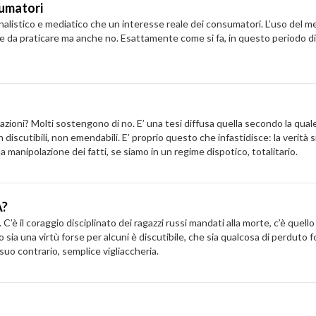
sumatori
listico e mediatico che un interesse reale dei consumatori. L’uso del mezz
one da praticare ma anche no. Esattamente come si fa, in questo periodo 
tazioni? Molti sostengono di no. E’ una tesi diffusa quella secondo la quale
n discutibili, non emendabili. E’ proprio questo che infastidisce: la verità s
 la manipolazione dei fatti, se siamo in un regime dispotico, totalitario.
A?
C’è il coraggio disciplinato dei ragazzi russi mandati alla morte, c’è quello 
io sia una virtù forse per alcuni è discutibile, che sia qualcosa di perduto
 suo contrario, semplice vigliaccheria.