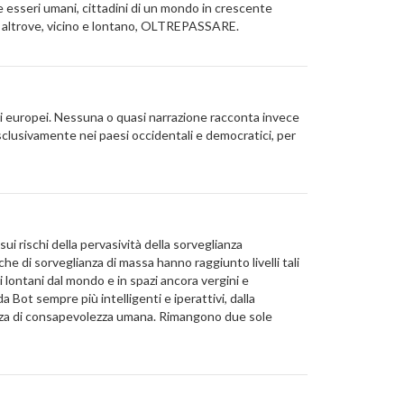
 esseri umani, cittadini di un mondo in crescente
rdo altrove, vicino e lontano, OLTREPASSARE.
dini europei. Nessuna o quasi narrazione racconta invece
i esclusivamente nei paesi occidentali e democratici, per
sui rischi della pervasività della sorveglianza
he di sorveglianza di massa hanno raggiunto livelli tali
i lontani dal mondo e in spazi ancora vergini e
a Bot sempre più intelligenti e iperattivi, dalla
canza di consapevolezza umana. Rimangono due sole