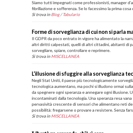
Siamo tutti impegnati come professionisti, manager d’a
fibrillazione e sofferenza. Se lo facessimo la prima cos
Si trova in
Blog
/
Tabulario
Forme di sorveglianza di cui non si parla ma
Il GDPR da poco entrato in vigore ha alimentato la narra
altri diritti calpestati, quelli di altri cittadini, abita
sorvegliare, spiare, controllare e reprimere.
Si trova in
MISCELLANEA
L’illusione di sfuggire alla sorveglianza t
Negli Stat Uniti, il paese più tecnologicamente sorvegliat
tecnologica aumentano, ma pochi si illudono ormai sulla p
da spegnere ogni speranza e annegare ogni illusione. Unic
incontaminati dalla tecnologia. Una speranza resa vana dal
pervasività crescente di sensori che alimentano reti d
possibilità: fregarsene o provare a resistere. Senza farsi
Si trova in
MISCELLANEA