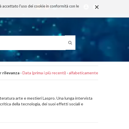
×
rà accettato l'uso dei cookie in conformità con le
r
rilevanza
·
Data (prima i più recenti)
·
alfabeticamente
etteratura arte e mestieri Laspro. Una lunga intervista
itica della tecnologia, dei suoi effetti sociali e