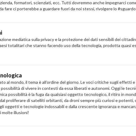
zienda, formatori, scienziati, ecc. Tutti dovremmo anche impegnarci come
a da fare ci porterebbe a guardare fuori da noi stessi, rivolgere lo #sgua
i
zione mediatica sulla privacy e la protezione dei dati sensibili dei citta
nti di paesi totalitari che stanno facendo uso della tecnologia, prodotta quas
ecnologica
o al mondo, il tema è all’ordine del giorno. Le voci critiche sugli effetti e 
ossibilità di vivere in contesti da essa liberati e autonomi. Oggi le tecnic
a possibilità è la fuga da qualsiasi oggetto tecnologico, il ritiro in mond
 proliferare di satelliti orbitanti, da droni sempre più curiosi e potenti, d
egli oggetti e tecnologie indossabili e dalla crescente ignoranza e man
 molte illusioni!