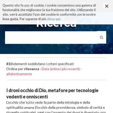
×
Salta
Questo sito fa uso di cookie, i cookie consentono una gamma di
ai
funzionalità che migliorano la tua fruizione del sito. Utilizzando il
contenuti.
sito, verrà accettato l'uso dei cookie in conformità con le nostre
|
Ricerca
linee guida. Per saperne di più
clicca qui
.
Salta
alla
navigazione
810
elementi soddisfano i criteri specificati
Ordina per
rilevanza
·
Data (prima i più recenti)
·
alfabeticamente
I droni occhio di Dio, metafore per tecnologie
vedenti e onniscenti
L’occhio che tutto vede fa parte della mitologia e della
spiritualità umana (l’occhio della provvidenza, simbolo di verità e
risveglio spirituale), oggi con l’avvento dei droni è diventato una