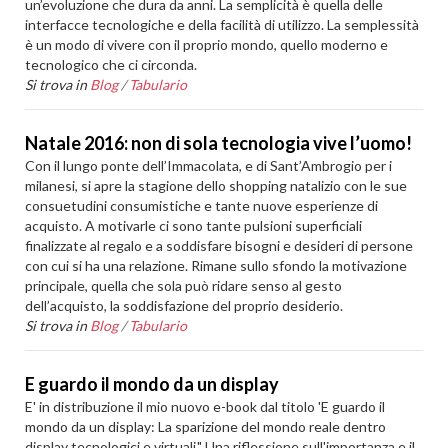
un’evoluzione che dura da anni. La semplicità è quella delle
interfacce tecnologiche e della facilità di utilizzo. La semplessità
è un modo di vivere con il proprio mondo, quello moderno e
tecnologico che ci circonda.
Si trova in
Blog
/
Tabulario
Natale 2016: non di sola tecnologia vive l’uomo!
Con il lungo ponte dell’Immacolata, e di Sant’Ambrogio per i
milanesi, si apre la stagione dello shopping natalizio con le sue
consuetudini consumistiche e tante nuove esperienze di
acquisto. A motivarle ci sono tante pulsioni superficiali
finalizzate al regalo e a soddisfare bisogni e desideri di persone
con cui si ha una relazione. Rimane sullo sfondo la motivazione
principale, quella che sola può ridare senso al gesto
dell’acquisto, la soddisfazione del proprio desiderio.
Si trova in
Blog
/
Tabulario
E guardo il mondo da un display
E' in distribuzione il mio nuovo e-book dal titolo 'E guardo il
mondo da un display: La sparizione del mondo reale dentro
display tecnologici e virtuali." Una riflessione sull'importanza e il