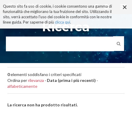
×
Salta
Questo sito fa uso di cookie, i cookie consentono una gamma di
ai
funzionalità che migliorano la tua fruizione del sito. Utilizzando il
contenuti.
sito, verrà accettato l'uso dei cookie in conformità con le nostre
|
Ricerca
linee guida. Per saperne di più
clicca qui
.
Salta
alla
navigazione
0
elementi soddisfano i criteri specificati
Ordina per
rilevanza
·
Data (prima i più recenti)
·
alfabeticamente
La ricerca non ha prodotto risultati.