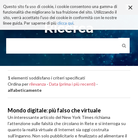
×
Salta
Questo sito fa uso di cookie, i cookie consentono una gamma di
ai
funzionalità che migliorano la tua fruizione del sito. Utilizzando il
contenuti.
sito, verrà accettato l'uso dei cookie in conformità con le nostre
|
Ricerca
linee guida. Per saperne di più
clicca qui
.
Salta
alla
navigazione
1
elementi soddisfano i criteri specificati
Ordina per
rilevanza
·
Data (prima i più recenti)
·
alfabeticamente
Mondo digitale: più falso che virtuale
Un interessante articolo del New York Times richiama
l’attenzione sulle falsità che circolano in Rete e si interroga su
quanto la realtà virtuale di Internet sia oggi costruita
sull’inganno. Non solo pubblicitario e finalizzato ad alimentare il