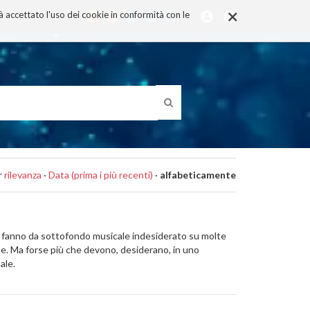
×
rà accettato l'uso dei cookie in conformità con le
r
rilevanza
·
Data (prima i più recenti)
·
alfabeticamente
he fanno da sottofondo musicale indesiderato su molte
ne. Ma forse più che devono, desiderano, in uno
ale.