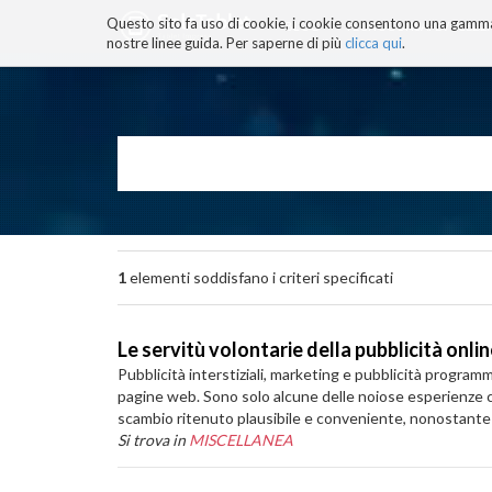
Questo sito fa uso di cookie, i cookie consentono una gamma di
BLOG
TECNOCONSAPEVOLEZZ
nostre linee guida. Per saperne di più
clicca qui
.
Salta
ai
contenuti.
|
Salta
alla
navigazione
1
elementi soddisfano i criteri specificati
Le servitù volontarie della pubblicità onli
Pubblicità interstiziali, marketing e pubblicità progr
pagine web. Sono solo alcune delle noiose esperienze ch
scambio ritenuto plausibile e conveniente, nonostante la s
Si trova in
MISCELLANEA