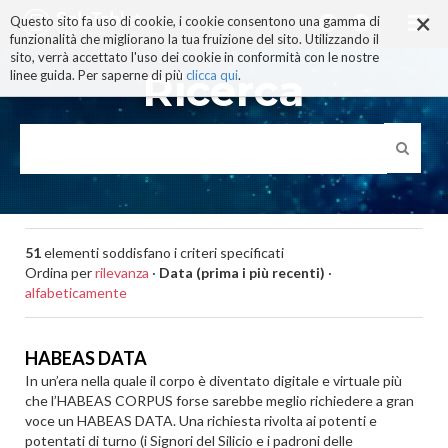
×
Salta
Questo sito fa uso di cookie, i cookie consentono una gamma di
ai
funzionalità che migliorano la tua fruizione del sito. Utilizzando il
contenuti.
sito, verrà accettato l'uso dei cookie in conformità con le nostre
|
Ricerca
linee guida. Per saperne di più
clicca qui
.
Salta
alla
navigazione
51
elementi soddisfano i criteri specificati
Ordina per
rilevanza
·
Data (prima i più recenti)
·
alfabeticamente
HABEAS DATA
In un’era nella quale il corpo è diventato digitale e virtuale più
che l’HABEAS CORPUS forse sarebbe meglio richiedere a gran
voce un HABEAS DATA. Una richiesta rivolta ai potenti e
potentati di turno (i Signori del Silicio e i padroni delle