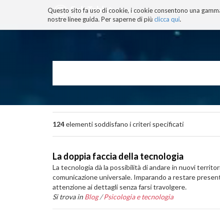
Questo sito fa uso di cookie, i cookie consentono una gamma di
BLOG
TECNOCONSAPEVOLEZZ
nostre linee guida. Per saperne di più
clicca qui
.
Salta
ai
contenuti.
|
Salta
alla
navigazione
124
elementi soddisfano i criteri specificati
La doppia faccia della tecnologia
La tecnologia dà la possibilità di andare in nuovi terri
comunicazione universale. Imparando a restare presenti
attenzione ai dettagli senza farsi travolgere.
Si trova in
Blog
/
Psicologia e tecnologia