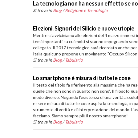
La tecnologia non ha nessun effetto se no
Si trova in
Blog
/
Religione e Tecnologia
Elezioni, Signori del Silicio e nuove utopie
Mentre ci avviciniamo alle elezioni del 4 marzo immersi 
temi importanti su cui molti si stanno impegnando sono qu
collegato. Il 2017 tecnologico sarà ricordato anche per l
Italia qualcuno propone un movimento "Occupy Silicon V
Si trova in
Blog
/
Tabulario
Lo smartphone è misura di tutte le cose
Il testo del titolo fa riferimento alla massima che ha re
quelle che non sono in quanto non sono". Il filosofo gua
modo diverso. Negando l’esistenza di una verità assolut
essere misura di tutte le cose aspira la tecnologia, in 
strumento di verità e di interpretazione del mondo. L'us
facciamo. Siamo sempre più il nostro smartphone!
Si trova in
Blog
/
Tabulario