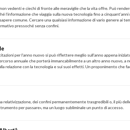
n vedenti e ciechi di fronte alle meraviglie che la vita offre. Può renderci
rché l’informazione che viaggia sulla nuova tecnologia fino a cinquant’ann
sapere comune. Cercare una qualsiasi informazione di vario genere ai tem
formativo pressoché senza confini.
le
icitazioni per l'anno nuovo si può riflettere meglio sull'anno appena iniziat
o percorso annuale che porterà immancabilmente a un altro anno nuovo, a 
sulla relazione con la tecnologia e sui suoi effetti. Un proponimento che f
ua relativizzazione, dei confini permanentemente trasgredibili o, il più dell
 «strumento per passare», ma un luogo subliminale un punto di accesso.