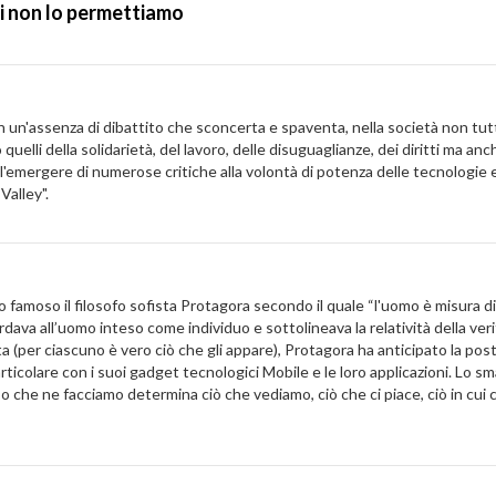
i non lo permettiamo
in un'assenza di dibattito che sconcerta e spaventa, nella società non tu
elli della solidarietà, del lavoro, delle disuguaglianze, dei diritti ma a
'emergere di numerose critiche alla volontà di potenza delle tecnologie e a
alley".
so famoso il filosofo sofista Protagora secondo il quale “l'uomo è misura di
rdava all’uomo inteso come individuo e sottolineava la relatività della ve
a (per ciascuno è vero ciò che gli appare), Protagora ha anticipato la pos
particolare con i suoi gadget tecnologici Mobile e le loro applicazioni. Lo
o che ne facciamo determina ciò che vediamo, ciò che ci piace, ciò in cui c