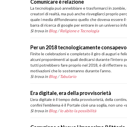
Comunicare è relazione
La tecnologia può annebbiare e trasformarci in zombie, no
creatori di realtà, ma può anche risvegliarci proprio pe
quale i media diffondevano quello che doveva essere il 
barra di ricerca di google per entrare in un universo in
Si trova in
Blog
/
Religione e Tecnologia
Per un 2018 tecnologicamente consapevo
Finite le celebrazioni e completato il giro di auguri e fel
alcuni proponimenti ai quali dedicarsi durante l'inter
tutti potrebbero fare proprio nel 2018, è di riflettere 
motivazioni che lo sosterranno durante l'anno.
Si trova in
Blog
/
Tabulario
Era digitale, era della provvisorietà
L'era digitale è il tempo della provvisorietà, della contin
confini l'emblema è il Portale cioè una soglia, non uno
Si trova in
Blog
/
Io abito la possibilità