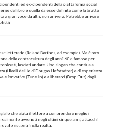
pendenti ed ex-dipendenti della piattaforma social
merge dal libro è quella da esse definita come la brutta
 a gran voce da altri, non arriverà. Potrebbe arrivare
fitti?
enze letterarie (Roland Barthes, ad esempio). Ma è raro
cona della controcultura degli anni ’60 e famoso per
onizzati, lasciati andare. Uno slogan che contiua a
za (i livelli dell’Io di Dougas Hofstadter) e di esperienza
 e innvative (Tune In) e a liberarci (Drop Out) dagli
allo che aiuta il lettore a comprendere meglio i
 e realmente avvenuti negli ultimi cinque anni, attacchi
ovato riscontri nella realtà.