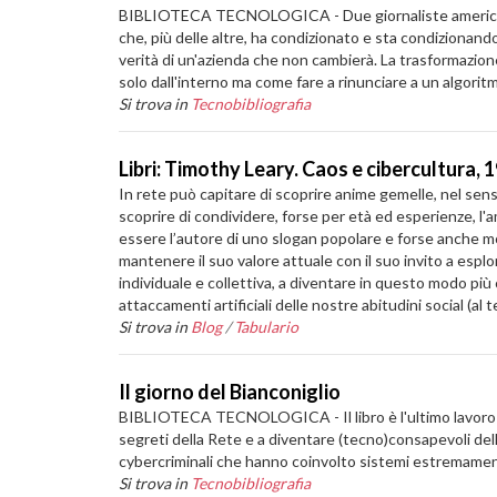
BIBLIOTECA TECNOLOGICA - Due giornaliste americane h
che, più delle altre, ha condizionato e sta condizionando 
verità di un'azienda che non cambierà. La trasformazion
solo dall'interno ma come fare a rinunciare a un algorit
Si trova in
Tecnobibliografia
Libri: Timothy Leary. Caos e cibercultura, 
In rete può capitare di scoprire anime gemelle, nel sens
scoprire di condividere, forse per età ed esperienze, l
essere l’autore di uno slogan popolare e forse anche mo
mantenere il suo valore attuale con il suo invito a esplor
individuale e collettiva, a diventare in questo modo pi
attaccamenti artificiali delle nostre abitudini social (al
Si trova in
Blog
/
Tabulario
Il giorno del Bianconiglio
BIBLIOTECA TECNOLOGICA - Il libro è l'ultimo lavoro di 
segreti della Rete e a diventare (tecno)consapevoli della
cybercriminali che hanno coinvolto sistemi estremamente c
Si trova in
Tecnobibliografia