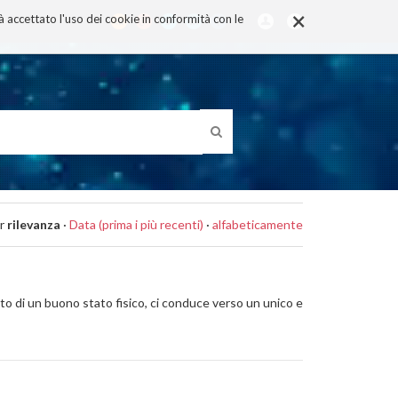
×
rà accettato l'uso dei cookie in conformità con le
r
rilevanza
·
Data (prima i più recenti)
·
alfabeticamente
 di un buono stato fisico, ci conduce verso un unico e