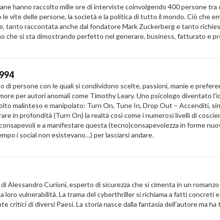
anno raccolto mille ore di interviste coinvolgendo 400 persone tra di
le vite delle persone, la società e la politica di tutto il mondo. Ciò che e
e, tanto raccontata anche dal fondatore Mark Zuckerberg e tanto richiesta
mo che si sta dimostrando perfetto nel generare, business, fatturato e pro
1994
o di persone con le quali si condividono scelte, passioni, manie e prefer
'amore per autori anomali come Timothy Leary. Uno psicologo diventato l’i
lto malinteso e manipolato: Turn On, Tune In, Drop Out – Accenditi, sint
are in profondità (Turn On) la realtà così come i numerosi livelli di coscien
ù consapevoli e a manifestare questa (tecno)consapevolezza in forme nuove
 tempo i social non esistevano…) per lasciarsi andare.
Alessandro Curioni, esperto di sicurezza che si cimenta in un romanzo gi
 loro vulnerabilità. La trama del cyberthriller si richiama a fatti concreti
ritici di diversi Paesi. La storia nasce dalla fantasia dell'autore ma ha tr