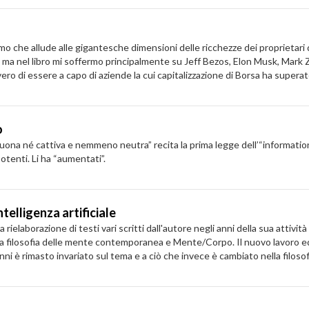
he allude alle gigantesche dimensioni delle ricchezze dei proprietari d
i ma nel libro mi soffermo principalmente su Jeff Bezos, Elon Musk, Mark
ero di essere a capo di aziende la cui capitalizzazione di Borsa ha superato i
o
é cattiva e nemmeno neutra” recita la prima legge dell’“information a
 potenti. Li ha “aumentati”.
telligenza artificiale
ielaborazione di testi vari scritti dall'autore negli anni della sua attivi
a filosofia delle mente contemporanea e Mente/Corpo. Il nuovo lavoro edi
anni è rimasto invariato sul tema e a ciò che invece è cambiato nella filoso