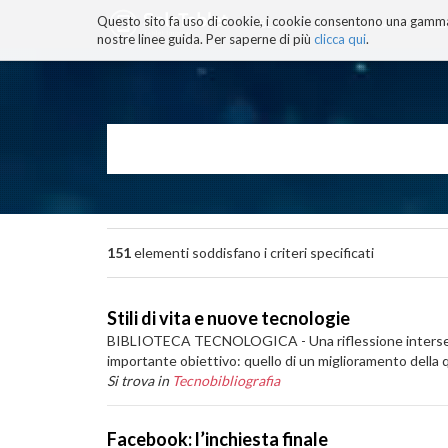
Questo sito fa uso di cookie, i cookie consentono una gamma di
BLOG
TECNOCONSAPEVOLEZZ
nostre linee guida. Per saperne di più
clicca qui
.
Salta
ai
contenuti.
|
Salta
alla
navigazione
151
elementi soddisfano i criteri specificati
Stili di vita e nuove tecnologie
BIBLIOTECA TECNOLOGICA - Una riflessione intersettori
importante obiettivo: quello di un miglioramento della qu
Si trova in
Tecnobibliografia
Facebook: l’inchiesta finale