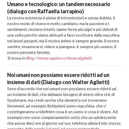
Umano e tecnologico: un tandem necessario
(dialogo con Raffaella Iarrapino)
La nostra esistenza è piena di intromissioni e senza dubbio, il
nostro modo di vivere è molto cambiato, ma le passioni e i
sentimenti, restano intatti, siamo forse più pigri e più deboli di
una volta perché siamo abituati a farci sostituire dalla macchina
nei lavori pesanti, ma il nostro animo è sempre grande, il nostro
sentire, innamorarsi, ridere e piangere, è sempre più umano, il
nostro pensiero fervido.
Si trova in
Blog
/
Homo sapiens e Homo digitalis
Noi umani non possiamo essere ridotti ad un
insieme di dati (Dialogo con Walter Aglietti)
Sono d’accordo che noi umani non possiamo essere ridotti ad
un insieme di dati, che abbiamo bisogno di vivere oltre che di
funzionare, ma credo anche che davanti a noi troveremo
fenomeni, ad esempio ibridazioni uomo-macchina, che ci
costringeranno a ridefinire cosa è un uomo e cosa è vivere. Ad
esempio non sono completamente certo che un adolescente
che passa dieci ore al giorno sul suo telefono abbia il mio stesso
concetto della parola “vivere”, né posso pretenderlo.