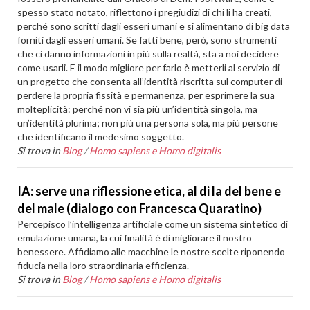
spesso stato notato, riflettono i pregiudizi di chi li ha creati,
perché sono scritti dagli esseri umani e si alimentano di big data
forniti dagli esseri umani. Se fatti bene, però, sono strumenti
che ci danno informazioni in più sulla realtà, sta a noi decidere
come usarli. E il modo migliore per farlo è metterli al servizio di
un progetto che consenta all’identità riscritta sul computer di
perdere la propria fissità e permanenza, per esprimere la sua
molteplicità: perché non vi sia più un’identità singola, ma
un’identità plurima; non più una persona sola, ma più persone
che identificano il medesimo soggetto.
Si trova in
Blog
/
Homo sapiens e Homo digitalis
IA: serve una riflessione etica, al di la del bene e
del male (dialogo con Francesca Quaratino)
Percepisco l’intelligenza artificiale come un sistema sintetico di
emulazione umana, la cui finalità è di migliorare il nostro
benessere. Affidiamo alle macchine le nostre scelte riponendo
fiducia nella loro straordinaria efficienza.
Si trova in
Blog
/
Homo sapiens e Homo digitalis