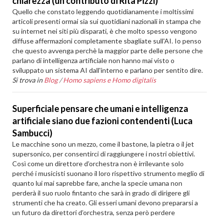
chiarezza (un contributo di Rita Pizzi)
Quello che constato leggendo quotidianamente i moltissimi
articoli presenti ormai sia sui quotidiani nazionali in stampa che
su internet nei siti più disparati, è che molto spesso vengono
diffuse affermazioni completamente sbagliate sull'AI. Io penso
che questo avvenga perchè la maggior parte delle persone che
parlano di intelligenza artificiale non hanno mai visto o
sviluppato un sistema AI dall'interno e parlano per sentito dire.
Si trova in
Blog
/
Homo sapiens e Homo digitalis
Superficiale pensare che umani e intelligenza
artificiale siano due fazioni contendenti (Luca
Sambucci)
Le macchine sono un mezzo, come il bastone, la pietra o il jet
supersonico, per consentirci di raggiungere i nostri obiettivi.
Così come un direttore d’orchestra non è irrilevante solo
perché i musicisti suonano il loro rispettivo strumento meglio di
quanto lui mai saprebbe fare, anche la specie umana non
perderà il suo ruolo fintanto che sarà in grado di dirigere gli
strumenti che ha creato. Gli esseri umani devono prepararsi a
un futuro da direttori d’orchestra, senza però perdere