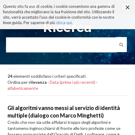
×
Salta
Questo sito fa uso di cookie, i cookie consentono una gamma di
ai
funzionalità che migliorano la tua fruizione del sito. Utilizzando il
contenuti.
sito, verrà accettato l'uso dei cookie in conformità con le nostre
|
Ricerca
linee guida. Per saperne di più
clicca qui
.
Salta
alla
navigazione
24
elementi soddisfano i criteri specificati
Ordina per
rilevanza
·
Data (prima i più recenti)
·
alfabeticamente
Gli algoritmi vanno messi al servizio di identità
multiple (dialogo con Marco Minghetti)
Credo che non sia utile affidarsi troppo degli algoritmi e
tantomeno inginocchiarsi di fronte alle loro profezie come se
fossero pronunciate dall’Oracolo di Delfi. I software, come è