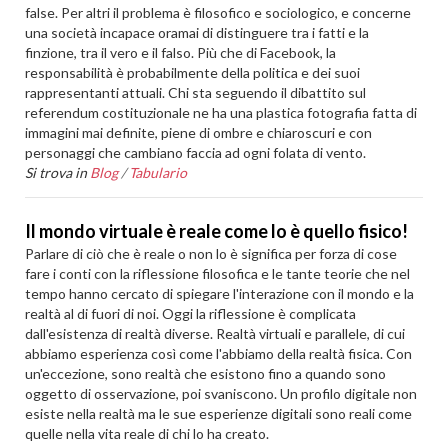
false. Per altri il problema è filosofico e sociologico, e concerne
una società incapace oramai di distinguere tra i fatti e la
finzione, tra il vero e il falso. Più che di Facebook, la
responsabilità è probabilmente della politica e dei suoi
rappresentanti attuali. Chi sta seguendo il dibattito sul
referendum costituzionale ne ha una plastica fotografia fatta di
immagini mai definite, piene di ombre e chiaroscuri e con
personaggi che cambiano faccia ad ogni folata di vento.
Si trova in
Blog
/
Tabulario
Il mondo virtuale è reale come lo è quello fisico!
Parlare di ciò che è reale o non lo è significa per forza di cose
fare i conti con la riflessione filosofica e le tante teorie che nel
tempo hanno cercato di spiegare l'interazione con il mondo e la
realtà al di fuori di noi. Oggi la riflessione è complicata
dall'esistenza di realtà diverse. Realtà virtuali e parallele, di cui
abbiamo esperienza così come l'abbiamo della realtà fisica. Con
un'eccezione, sono realtà che esistono fino a quando sono
oggetto di osservazione, poi svaniscono. Un profilo digitale non
esiste nella realtà ma le sue esperienze digitali sono reali come
quelle nella vita reale di chi lo ha creato.