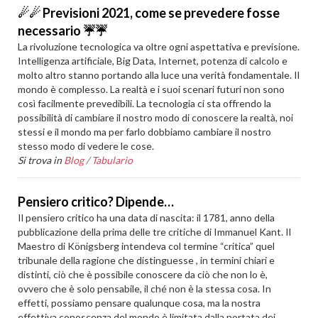
☄☄ Previsioni 2021, come se prevedere fosse
necessario ☔☔
La rivoluzione tecnologica va oltre ogni aspettativa e previsione.
Intelligenza artificiale, Big Data, Internet, potenza di calcolo e
molto altro stanno portando alla luce una verità fondamentale. Il
mondo è complesso. La realtà e i suoi scenari futuri non sono
così facilmente prevedibili. La tecnologia ci sta offrendo la
possibilità di cambiare il nostro modo di conoscere la realtà, noi
stessi e il mondo ma per farlo dobbiamo cambiare il nostro
stesso modo di vedere le cose.
Si trova in
Blog
/
Tabulario
Pensiero critico? Dipende…
Il pensiero critico ha una data di nascita: il 1781, anno della
pubblicazione della prima delle tre critiche di Immanuel Kant. Il
Maestro di Königsberg intendeva col termine “critica” quel
tribunale della ragione che distinguesse , in termini chiari e
distinti, ciò che è possibile conoscere da ciò che non lo è,
ovvero che è solo pensabile, il ché non è la stessa cosa. In
effetti, possiamo pensare qualunque cosa, ma la nostra
effettiva conoscenza del mondo è limitata dalla portata dei