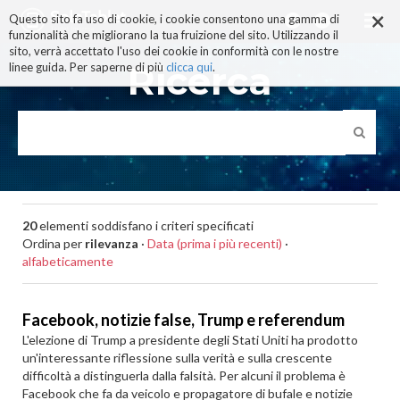
×
Salta
Questo sito fa uso di cookie, i cookie consentono una gamma di
ai
funzionalità che migliorano la tua fruizione del sito. Utilizzando il
contenuti.
sito, verrà accettato l'uso dei cookie in conformità con le nostre
|
Ricerca
linee guida. Per saperne di più
clicca qui
.
Salta
alla
navigazione
20
elementi soddisfano i criteri specificati
Ordina per
rilevanza
·
Data (prima i più recenti)
·
alfabeticamente
Facebook, notizie false, Trump e referendum
L'elezione di Trump a presidente degli Stati Uniti ha prodotto
un'interessante riflessione sulla verità e sulla crescente
difficoltà a distinguerla dalla falsità. Per alcuni il problema è
Facebook che fa da veicolo e propagatore di bufale e notizie