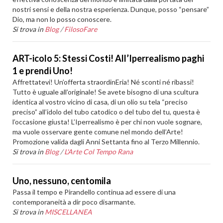
nostri sensi e della nostra esperienza. Dunque, posso “pensare”
Dio, ma non lo posso conoscere.
Si trova in
Blog
/
FilosoFare
ART-icolo 5: Stessi Costi! All’Iperrealismo paghi
1 e prendi Uno!
Affrettatevi! Un’offerta straordinEria! Né sconti né ribassi!
Tutto è uguale all’originale! Se avete bisogno di una scultura
identica al vostro vicino di casa, di un olio su tela “preciso
preciso” all’idolo del tubo catodico o del tubo del tu, questa è
l’occasione giusta! L’Iperrealismo è per chi non vuole sognare,
ma vuole osservare gente comune nel mondo dell’Arte!
Promozione valida dagli Anni Settanta fino al Terzo Millennio.
Si trova in
Blog
/
L'Arte Col Tempo Rana
Uno, nessuno, centomila
Passa il tempo e Pirandello continua ad essere di una
contemporaneità a dir poco disarmante.
Si trova in
MISCELLANEA