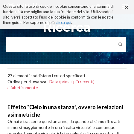
×
Salta
Questo sito fa uso di cookie, i cookie consentono una gamma di
ai
funzionalità che migliorano la tua fruizione del sito. Utilizzando il
contenuti.
sito, verrà accettato l'uso dei cookie in conformità con le nostre
|
Ricerca
linee guida. Per saperne di più
clicca qui
.
Salta
alla
navigazione
27
elementi soddisfano i criteri specificati
Ordina per
rilevanza
·
Data (prima i più recenti)
·
alfabeticamente
Effetto “Cielo in una stanza”, ovvero le relazioni
asimmetriche
Ormai è trascorso quasi un anno, da quando ci siamo ritrovati
immersi maggiormente in una "realtà virtuale", o comunque
prevalentemente virtuale. E la tecnologia ci ha consentito di