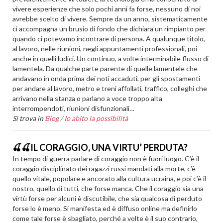
vivere esperienze che solo pochi anni fa forse, nessuno di noi
avrebbe scelto di vivere. Sempre da un anno, sistematicamente
ci accompagna un brusio di fondo che dichiara un rimpianto per
quando ci potevamo incontrare di persona. A qualunque titolo,
al lavoro, nelle riunioni, negli appuntamenti professionali, poi
anche in quelli ludici. Un continuo, a volte interminabile flusso di
lamentela. Da qualche parte parente di quelle lamentele che
andavano in onda prima dei noti accaduti, per gli spostamenti
per andare al lavoro, metro e treni affollati, traffico, colleghi che
arrivano nella stanza o parlano a voce troppo alta
interrompendoti, riunioni disfunzionali…
Si trova in
Blog
/
Io abito la possibilità
🍒🍒IL CORAGGIO, UNA VIRTU’ PERDUTA?
In tempo di guerra parlare di coraggio non è fuori luogo. C’è il
coraggio disciplinato dei ragazzi russi mandati alla morte, c’è
quello vitale, popolare e ancorato alla cultura ucraina, e poi c’è il
nostro, quello di tutti, che forse manca. Che il coraggio sia una
virtù forse per alcuni è discutibile, che sia qualcosa di perduto
forse lo è meno. Si manifesta ed è diffuso online ma definirlo
come tale forse è sbagliato, perché a volte è il suo contrario,