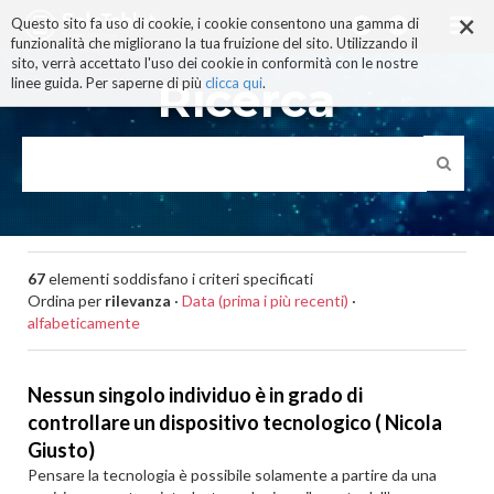
×
Salta
Questo sito fa uso di cookie, i cookie consentono una gamma di
ai
funzionalità che migliorano la tua fruizione del sito. Utilizzando il
contenuti.
sito, verrà accettato l'uso dei cookie in conformità con le nostre
|
Ricerca
linee guida. Per saperne di più
clicca qui
.
Salta
alla
navigazione
67
elementi soddisfano i criteri specificati
Ordina per
rilevanza
·
Data (prima i più recenti)
·
alfabeticamente
Nessun singolo individuo è in grado di
controllare un dispositivo tecnologico ( Nicola
Giusto)
Pensare la tecnologia è possibile solamente a partire da una