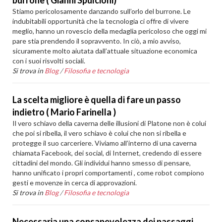
burrone ( Gianni Spulcioni)
Stiamo pericolosamente danzando sull’orlo del burrone. Le
indubitabili opportunità che la tecnologia ci offre di vivere
meglio, hanno un rovescio della medaglia pericoloso che oggi mi
pare stia prendendo il sopravvento. In ciò, a mio avviso,
sicuramente molto aiutata dall’attuale situazione economica
con i suoi risvolti sociali.
Si trova in
Blog
/
Filosofia e tecnologia
La scelta migliore è quella di fare un passo
indietro ( Mario Farinella )
Il vero schiavo della caverna delle illusioni di Platone non è colui
che poi si ribella, il vero schiavo è colui che non si ribella e
protegge il suo carceriere. Viviamo all’interno di una caverna
chiamata Facebook, dei social, di Internet, credendo di essere
cittadini del mondo. Gli individui hanno smesso di pensare,
hanno unificato i propri comportamenti , come robot compiono
gesti e movenze in cerca di approvazioni.
Si trova in
Blog
/
Filosofia e tecnologia
Necessaria una consapevolezza dei passaggi