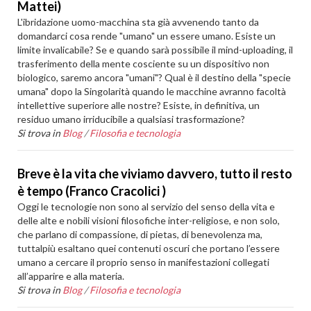
Mattei)
L'ibridazione uomo-macchina sta già avvenendo tanto da
domandarci cosa rende "umano" un essere umano. Esiste un
limite invalicabile? Se e quando sarà possibile il mind-uploading, il
trasferimento della mente cosciente su un dispositivo non
biologico, saremo ancora "umani"? Qual è il destino della "specie
umana" dopo la Singolarità quando le macchine avranno facoltà
intellettive superiore alle nostre? Esiste, in definitiva, un
residuo umano irriducibile a qualsiasi trasformazione?
Si trova in
Blog
/
Filosofia e tecnologia
Breve è la vita che viviamo davvero, tutto il resto
è tempo (Franco Cracolici )
Oggi le tecnologie non sono al servizio del senso della vita e
delle alte e nobili visioni filosofiche inter-religiose, e non solo,
che parlano di compassione, di pietas, di benevolenza ma,
tuttalpiù esaltano quei contenuti oscuri che portano l’essere
umano a cercare il proprio senso in manifestazioni collegati
all’apparire e alla materia.
Si trova in
Blog
/
Filosofia e tecnologia