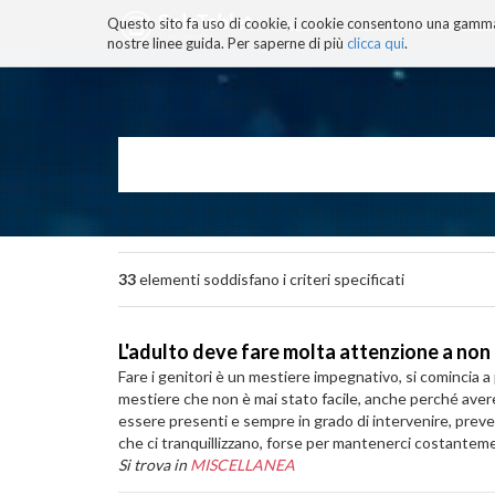
Questo sito fa uso di cookie, i cookie consentono una gamma di
BLOG
TECNOCONSAPEVOLEZZ
nostre linee guida. Per saperne di più
clicca qui
.
Salta
ai
contenuti.
|
Salta
alla
navigazione
33
elementi soddisfano i criteri specificati
L'adulto deve fare molta attenzione a non
Fare i genitori è un mestiere impegnativo, si comincia a p
mestiere che non è mai stato facile, anche perché avere
essere presenti e sempre in grado di intervenire, preven
che ci tranquillizzano, forse per mantenerci costantement
Si trova in
MISCELLANEA