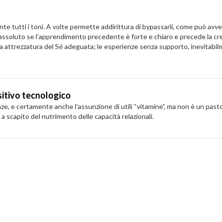
e tutti i toni. A volte permette addirittura di bypassarli, come può avvenir
in assoluto se l’apprendimento precedente è forte e chiaro e precede la cre
 attrezzatura del Sé adeguata; le esperienze senza supporto, inevitabilmen
ositivo tecnologico
ze, e certamente anche l'assunzione di utili “vitamine”, ma non è un pasto
, a scapito del nutrimento delle capacità relazionali.