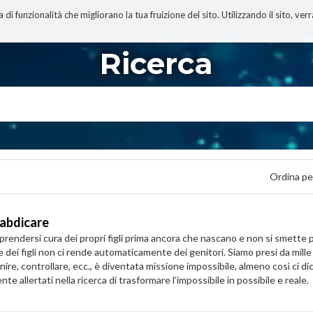
 funzionalità che migliorano la tua fruizione del sito. Utilizzando il sito, ver
A
TECNOBIBLIOGRAFIA
I MIEI LIBRI
PROGETTO
Ricerca
Ordina pe
 abdicare
rendersi cura dei propri figli prima ancora che nascano e non si smette più d
 dei figli non ci rende automaticamente dei genitori. Siamo presi da mill
ire, controllare, ecc., è diventata missione impossibile, almeno così ci d
e allertati nella ricerca di trasformare l’impossibile in possibile e reale.