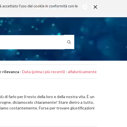
×
rà accettato l'uso dei cookie in conformità con le
r
rilevanza
·
Data (prima i più recenti)
·
alfabeticamente
i farlo per il resto della loro e della nostra vita. È un
e rogne, diciamocelo chiaramente! Stare dietro a tutto,
iciamo costantemente. Forse per trovare giustificazioni