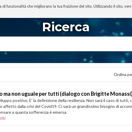
 funzionalità che migliorano la tua fruizione del sito. Utilizzando il sito, ver
A
TECNOBIBLIOGRAFIA
I MIEI LIBRI
PROGETTO
Ricerca
Ordina pe
 ma non uguale per tutti (dialogo con Brigitte Monassi
ppo positivo. E’ la definizione della resilienza. Non sarà il caso di tutti, c
ato affetto dalla crisi del Covid19. Ci sarà un grandissimo bisogno di acc
pensare a quanta sofferenza è emersa.
tti