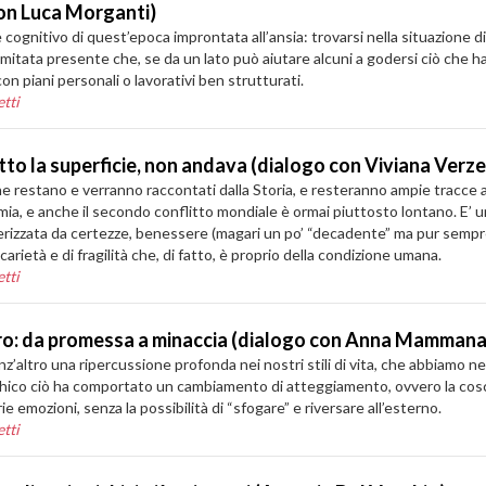
con Luca Morganti)
re cognitivo di quest’epoca improntata all’ansia: trovarsi nella situazione
tata presente che, se da un lato può aiutare alcuni a godersi ciò che hann
con piani personali o lavorativi ben strutturati.
tti
to la superficie, non andava (dialogo con Viviana Verzel
e restano e verranno raccontati dalla Storia, e resteranno ampie tracce a
mia, e anche il secondo conflitto mondiale è ormai piuttosto lontano. E’
ratterizzata da certezze, benessere (magari un po’ “decadente” ma pur sem
arietà e di fragilità che, di fatto, è proprio della condizione umana.
tti
turo: da promessa a minaccia (dialogo con Anna Mammana
enz’altro una ripercussione profonda nei nostri stili di vita, che abbiamo
chico ciò ha comportato un cambiamento di atteggiamento, ovvero la coscie
ie emozioni, senza la possibilità di “sfogare” e riversare all’esterno.
tti