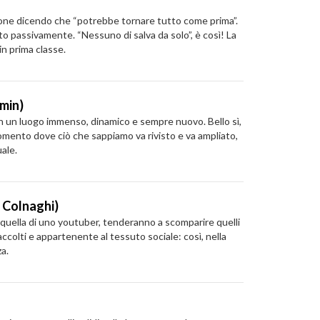
mazione dicendo che “potrebbe tornare tutto come prima”.
to passivamente. “Nessuno di salva da solo”, è così! La
in prima classe.
min)
 in un luogo immenso, dinamico e sempre nuovo. Bello sì,
momento dove ciò che sappiamo va rivisto e va ampliato,
ale.
n Colnaghi)
 quella di uno youtuber, tenderanno a scomparire quelli
accolti e appartenente al tessuto sociale: così, nella
za.