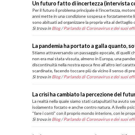
Un futuro fatto di incertezza (intervista 
Per il futuro il problema principale è l’incertezza, moto
anni mette in una condizione sospesa e forzatamente limi
sono abituati ad organizzare la propria vita al dettaglio 
Si trova in
Blog
/
Parlando di Coronavirus e dei suoi effe
La pandemia ha portato a galla quanto, sot
Stiamo attraversando un passaggio epocale, di quelli ch
non era mai stata vissuta, almeno in Europa, una pande
discontinuità nella nostra epoca fino all’altro ieri ca
scardinate, facendo toccare più da vicino il senso di prec
Si trova in
Blog
/
Parlando di Coronavirus e dei suoi effe
La crisi ha cambiato la percezione del fu
La realtà nella quale siamo stati catapultati ha avuto s
isolamento forzato e anche contro natura. A livello psi
“fare i conti” con il proprio mondo interiore, con le propr
Si trova in
Blog
/
Parlando di Coronavirus e dei suoi effe