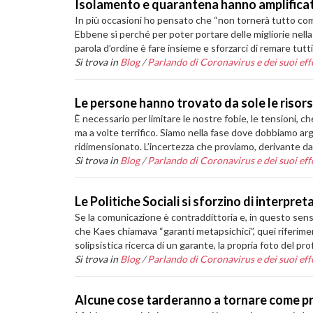
Isolamento e quarantena hanno amplificato 
In più occasioni ho pensato che “non tornerà tutto com
Ebbene sì perché per poter portare delle migliorie nella
parola d’ordine è fare insieme e sforzarci di remare tutt
Si trova in
Blog
/
Parlando di Coronavirus e dei suoi effe
Le persone hanno trovato da sole le risor
È necessario per limitare le nostre fobie, le tensioni,
ma a volte terrifico. Siamo nella fase dove dobbiamo arg
ridimensionato. L’incertezza che proviamo, derivante dal
Si trova in
Blog
/
Parlando di Coronavirus e dei suoi effe
Le Politiche Sociali si sforzino di interpre
Se la comunicazione è contraddittoria e, in questo sens
che Kaes chiamava “garanti metapsichici”, quei riferiment
solipsistica ricerca di un garante, la propria foto del p
Si trova in
Blog
/
Parlando di Coronavirus e dei suoi effe
Alcune cose tarderanno a tornare come pr