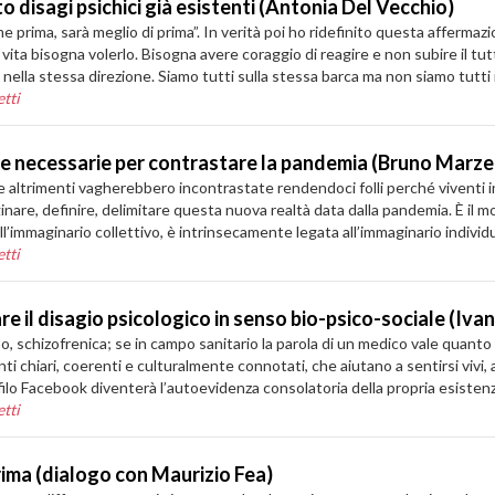
disagi psichici già esistenti (Antonia Del Vecchio)
e prima, sarà meglio di prima”. In verità poi ho ridefinito questa affer
 vita bisogna volerlo. Bisogna avere coraggio di reagire e non subire il tut
i nella stessa direzione. Siamo tutti sulla stessa barca ma non siamo tutti 
tti
se necessarie per contrastare la pandemia (Bruno Marze
 che altrimenti vagherebbero incontrastate rendendoci folli perché viventi
inare, definire, delimitare questa nuova realtà data dalla pandemia. È il 
l’immaginario collettivo, è intrinsecamente legata all’immaginario individu
tti
tare il disagio psicologico in senso bio-psico-sociale (Iva
o, schizofrenica; se in campo sanitario la parola di un medico vale quanto
i chiari, coerenti e culturalmente connotati, che aiutano a sentirsi vivi, 
rofilo Facebook diventerà l’autoevidenza consolatoria della propria esisten
tti
ima (dialogo con Maurizio Fea)