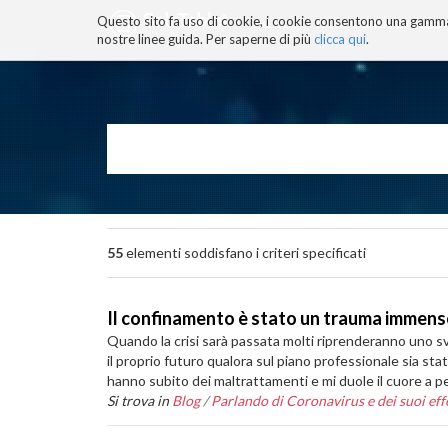
Questo sito fa uso di cookie, i cookie consentono una gamma di
BLOG
TECNOCONSAPEVOLEZZ
nostre linee guida. Per saperne di più
clicca qui
.
Salta
ai
contenuti.
|
Salta
alla
navigazione
55
elementi soddisfano i criteri specificati
Il confinamento è stato un trauma immenso
Quando la crisi sarà passata molti riprenderanno uno svilu
il proprio futuro qualora sul piano professionale sia st
hanno subito dei maltrattamenti e mi duole il cuore a 
Si trova in
Blog
/
Parlando di Coronavirus e dei suoi effe