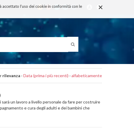
×
rà accettato l'uso dei cookie in conformità con le
r
rilevanza
·
Data (prima i più recenti)
·
alfabeticamente
)
i sarà un lavoro a livello personale da fare per costruire
ompagnamento e cura degli adulti e dei bambini che