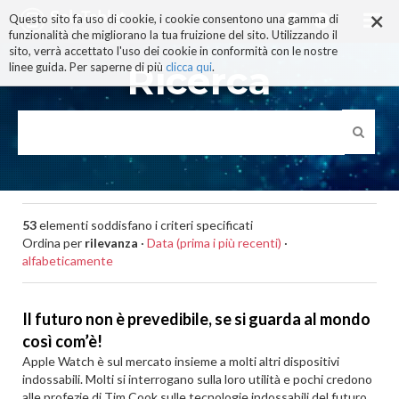
×
Salta
Questo sito fa uso di cookie, i cookie consentono una gamma di
ai
funzionalità che migliorano la tua fruizione del sito. Utilizzando il
contenuti.
sito, verrà accettato l'uso dei cookie in conformità con le nostre
|
Ricerca
linee guida. Per saperne di più
clicca qui
.
Salta
alla
navigazione
53
elementi soddisfano i criteri specificati
Ordina per
rilevanza
·
Data (prima i più recenti)
·
alfabeticamente
Il futuro non è prevedibile, se si guarda al mondo
così com’è!
Apple Watch è sul mercato insieme a molti altri dispositivi
indossabili. Molti si interrogano sulla loro utilità e pochi credono
alle profezie di Tim Cook sulle tecnologie indossabili del futuro