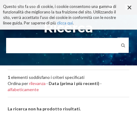
×
Salta
Questo sito fa uso di cookie, i cookie consentono una gamma di
ai
funzionalità che migliorano la tua fruizione del sito. Utilizzando il
contenuti.
sito, verrà accettato l'uso dei cookie in conformità con le nostre
|
Ricerca
linee guida. Per saperne di più
clicca qui
.
Salta
alla
navigazione
1
elementi soddisfano i criteri specificati
Ordina per
rilevanza
·
Data (prima i più recenti)
·
alfabeticamente
La ricerca non ha prodotto risultati.