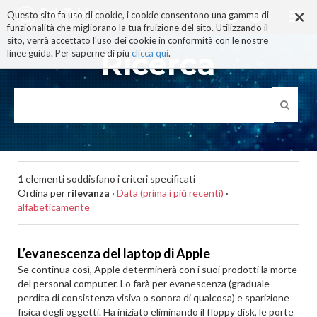
×
Salta
Questo sito fa uso di cookie, i cookie consentono una gamma di
ai
funzionalità che migliorano la tua fruizione del sito. Utilizzando il
contenuti.
sito, verrà accettato l'uso dei cookie in conformità con le nostre
|
Ricerca
linee guida. Per saperne di più
clicca qui
.
Salta
alla
navigazione
1
elementi soddisfano i criteri specificati
Ordina per
rilevanza
·
Data (prima i più recenti)
·
alfabeticamente
L’evanescenza del laptop di Apple
Se continua così, Apple determinerà con i suoi prodotti la morte
del personal computer. Lo farà per evanescenza (graduale
perdita di consistenza visiva o sonora di qualcosa) e sparizione
fisica degli oggetti. Ha iniziato eliminando il floppy disk, le porte