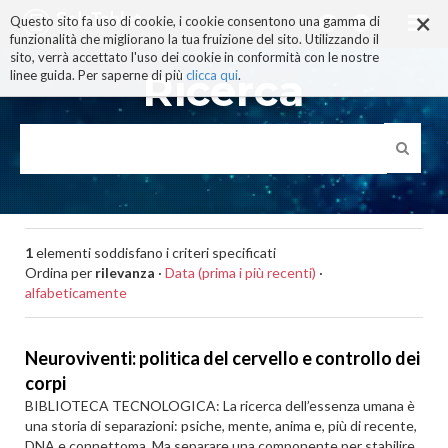
×
Salta
Questo sito fa uso di cookie, i cookie consentono una gamma di
ai
funzionalità che migliorano la tua fruizione del sito. Utilizzando il
contenuti.
sito, verrà accettato l'uso dei cookie in conformità con le nostre
|
Ricerca
linee guida. Per saperne di più
clicca qui
.
Salta
alla
navigazione
1
elementi soddisfano i criteri specificati
Ordina per
rilevanza
·
Data (prima i più recenti)
·
alfabeticamente
Neuroviventi: politica del cervello e controllo dei
corpi
BIBLIOTECA TECNOLOGICA: La ricerca dell’essenza umana è
una storia di separazioni: psiche, mente, anima e, più di recente,
DNA e connettoma. Ma separare una componente per stabilire