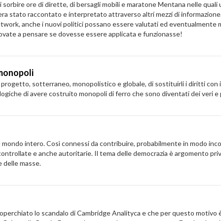
 sorbire ore di dirette, di bersagli mobili e maratone Mentana nelle quali 
a stato raccontato e interpretato attraverso altri mezzi di informazione. A
work, anche i nuovi politici possano essere valutati ed eventualmente m
provate a pensare se dovesse essere applicata e funzionasse!
 monopoli
rogetto, sotterraneo, monopolistico e globale, di sostituirli i diritti con i l
giche di avere costruito monopoli di ferro che sono diventati dei veri e p
 al mondo intero. Così connessi da contribuire, probabilmente in modo in
ontrollate e anche autoritarie. Il tema delle democrazia è argomento privi
e delle masse.
operchiato lo scandalo di Cambridge Analityca e che per questo motivo è s