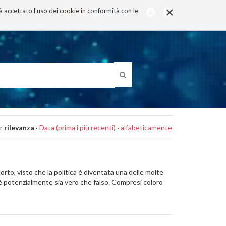
×
rà accettato l'uso dei cookie in conformità con le
r
rilevanza
·
Data (prima i più recenti)
·
alfabeticamente
torto, visto che la politica è diventata una delle molte
è potenzialmente sia vero che falso. Compresi coloro