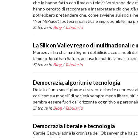
che lo hanno fatto con il mezzo televisivo si sono dovuti
hanno cercato di raccontare e interpretare ciò che già er
potrebbero pretendere che, come avviene sui social net
"NonMiPiace". Ipotesi irrealistica e improponibile, ma 
Si trova in
Blog
/
Tabulario
La Silicon Valley regno di multinazionali e
Morozov li ha chiamati Signori del Silicio accusandoli del p
famoso Jonathan Safran, accusa le multinazionali tecnolo
Si trova in
Blog
/
Tabulario
Democrazia, algoritmi e tecnologia
Dotati di uno smartphone ci si sente liberi e connessi
così come a modelli di società sempre meno libere, più c
sembra essere fuori dall’orizzonte cognitivo e personal
Si trova in
Blog
/
Tabulario
Democrazia liberale e tecnologia
Carole Cadwalladr è la cronista dell'Observer che ha sc