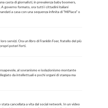
una casta di giornalisti, in prevalenza baby boomers,
 governo formato, ora tutti i cittadini italiani
andati a casa con una sequenza infinita di "MiPiace" o
oro servizi. Ora un libro di Franklin Foer, fratello del più
ropri poteri forti.
consapevole, al sovranismo e isolazionismo montante
legiato da intellettuali e pochi organi di stampa ma
tata cancellata a vita dal social network. In un video