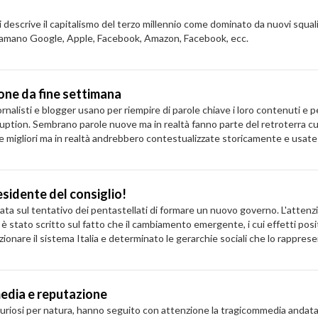
descrive il capitalismo del terzo millennio come dominato da nuovi squali.
 chiamano Google, Apple, Facebook, Amazon, Facebook, ecc.
ione da fine settimana
alisti e blogger usano per riempire di parole chiave i loro contenuti e pe
ption. Sembrano parole nuove ma in realtà fanno parte del retroterra cul
e e migliori ma in realtà andrebbero contestualizzate storicamente e usate
residente del consiglio!
zzata sul tentativo dei pentastellati di formare un nuovo governo. L'atte
a è stato scritto sul fatto che il cambiamento emergente, i cui effetti posit
zionare il sistema Italia e determinato le gerarchie sociali che lo rappres
media e reputazione
si e curiosi per natura, hanno seguito con attenzione la tragicommedia anda