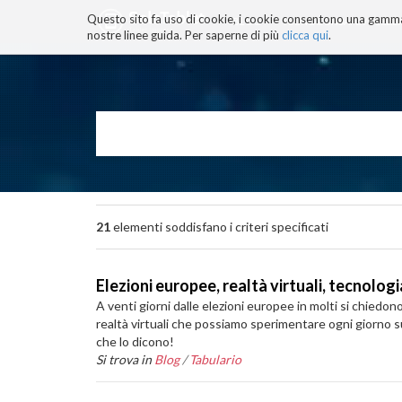
Questo sito fa uso di cookie, i cookie consentono una gamma di
BLOG
TECNOCONSAPEVOLEZZ
nostre linee guida. Per saperne di più
clicca qui
.
Salta
ai
contenuti.
|
Salta
alla
navigazione
21
elementi soddisfano i criteri specificati
Elezioni europee, realtà virtuali, tecnologi
A venti giorni dalle elezioni europee in molti si chiedono
realtà virtuali che possiamo sperimentare ogni giorno 
che lo dicono!
Si trova in
Blog
/
Tabulario