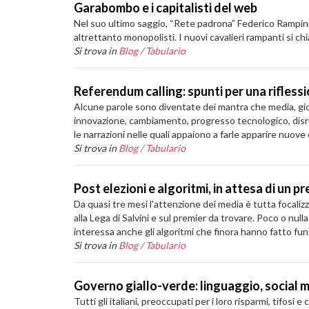
Garabombo e i capitalisti del web
Nel suo ultimo saggio, “Rete padrona” Federico Rampini 
altrettanto monopolisti. I nuovi cavalieri rampanti si
Si trova in
Blog
/
Tabulario
Referendum calling: spunti per una rifless
Alcune parole sono diventate dei mantra che media, giorn
innovazione, cambiamento, progresso tecnologico, disru
le narrazioni nelle quali appaiono a farle apparire nuov
Si trova in
Blog
/
Tabulario
Post elezioni e algoritmi, in attesa di un p
Da quasi tre mesi l'attenzione dei media è tutta focali
alla Lega di Salvini e sul premier da trovare. Poco o null
interessa anche gli algoritmi che finora hanno fatto fun
Si trova in
Blog
/
Tabulario
Governo giallo-verde: linguaggio, social 
Tutti gli italiani, preoccupati per i loro risparmi, tifo