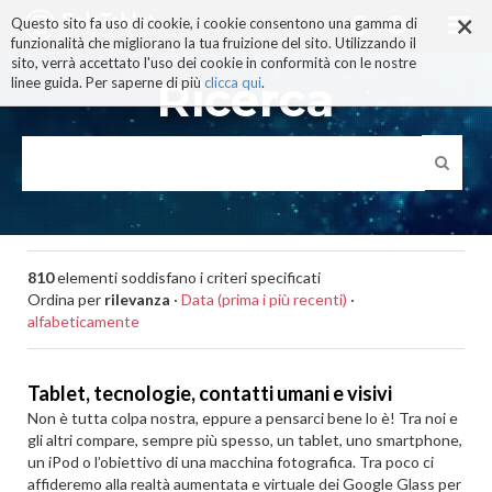
×
Salta
Questo sito fa uso di cookie, i cookie consentono una gamma di
ai
funzionalità che migliorano la tua fruizione del sito. Utilizzando il
contenuti.
sito, verrà accettato l'uso dei cookie in conformità con le nostre
|
Ricerca
linee guida. Per saperne di più
clicca qui
.
Salta
alla
navigazione
810
elementi soddisfano i criteri specificati
Ordina per
rilevanza
·
Data (prima i più recenti)
·
alfabeticamente
Tablet, tecnologie, contatti umani e visivi
Non è tutta colpa nostra, eppure a pensarci bene lo è! Tra noi e
gli altri compare, sempre più spesso, un tablet, uno smartphone,
un iPod o l’obiettivo di una macchina fotografica. Tra poco ci
affideremo alla realtà aumentata e virtuale dei Google Glass per