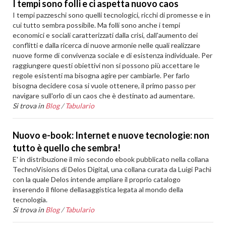
I tempi sono folli e ci aspetta nuovo caos
I tempi pazzeschi sono quelli tecnologici, ricchi di promesse e in
cui tutto sembra possibile. Ma folli sono anche i tempi
economici e sociali caratterizzati dalla crisi, dall'aumento dei
conflitti e dalla ricerca di nuove armonie nelle quali realizzare
nuove forme di convivenza sociale e di esistenza individuale. Per
raggiungere questi obiettivi non si possono più accettare le
regole esistenti ma bisogna agire per cambiarle. Per farlo
bisogna decidere cosa si vuole ottenere, il primo passo per
navigare sull'orlo di un caos che è destinato ad aumentare.
Si trova in
Blog
/
Tabulario
Nuovo e-book: Internet e nuove tecnologie: non
tutto è quello che sembra!
E' in distribuzione il mio secondo ebook pubblicato nella collana
TechnoVisions di Delos Digital, una collana curata da Luigi Pachì
con la quale Delos intende ampliare il proprio catalogo
inserendo il filone dellasaggistica legata al mondo della
tecnologia.
Si trova in
Blog
/
Tabulario