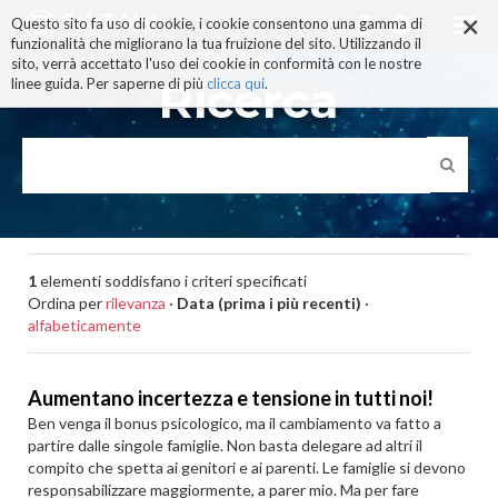
×
Salta
Questo sito fa uso di cookie, i cookie consentono una gamma di
ai
funzionalità che migliorano la tua fruizione del sito. Utilizzando il
contenuti.
sito, verrà accettato l'uso dei cookie in conformità con le nostre
|
Ricerca
linee guida. Per saperne di più
clicca qui
.
Salta
alla
navigazione
1
elementi soddisfano i criteri specificati
Ordina per
rilevanza
·
Data (prima i più recenti)
·
alfabeticamente
Aumentano incertezza e tensione in tutti noi!
Ben venga il bonus psicologico, ma il cambiamento va fatto a
partire dalle singole famiglie. Non basta delegare ad altri il
compito che spetta ai genitori e ai parenti. Le famiglie si devono
responsabilizzare maggiormente, a parer mio. Ma per fare