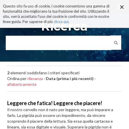
×
Salta
Questo sito fa uso di cookie, i cookie consentono una gamma di
ai
funzionalità che migliorano la tua fruizione del sito. Utilizzando il
contenuti.
sito, verrà accettato l'uso dei cookie in conformità con le nostre
|
Ricerca
linee guida. Per saperne di più
clicca qui
.
Salta
alla
navigazione
2
elementi soddisfano i criteri specificati
Ordina per
rilevanza
·
Data (prima i più recenti)
·
alfabeticamente
Leggere che fatica! Leggere che piacere!
Il nostro cervello non è nato per leggere, ma può imparare a
farlo. La pigrizia può essere un impedimento, da vincere
scoprendo il piacere della lettura. Sia essa quella cartacea e
lineare, sia essa digitale e visuale. Superare la pigrizia non è