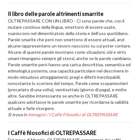
Il libro delle parole altrimenti smarrite
OLTREPASSARE CON UN LIBRO - Ci sono parole che, con il
mutare continuo della lingua, smettono di essere usate,
svaniscono nel dimenticatoio della storia e dell'uso quotidiano.
Parole smarite che però non smettono di essere attuali, anzi
alcune rappresentano un tesoro nascosto su cui poter contare.
Alcune di queste parole mostrano come situazioni, vizi e virtù
umani rimangano sempre gli stessi, anche se le parole cambiano.
Parole smarrite però hanno una carica descrittiva, semantica ed
etimologica potente, una capacità particolare nel descrivere in
modo minuzioso atteggiamenti, pregi e difetti inestirpabili,
nonostante lo scorrere del tempo. Parole come scopamestieri
(precariato di una volta), ventisettaio (giorno di paga), e molte
altre. Sarebbe interessante se anche in OLTREPASSARE
qualcuno adottasse le parole smarrite per ricordarne la validità
attuale e farle risorgere.
Si trova in
Immagini
/
I Caffè Filosofici di OLTREPASSARE
I Caffè filosofici di OLTREPASSARE
Dal mese di Maggio, OLTREPASSARE organizzerà dei caffè