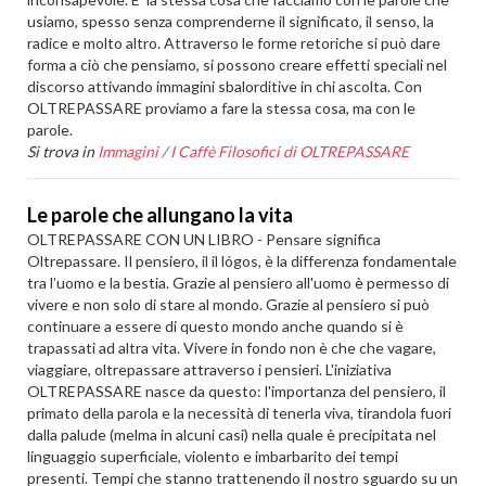
usiamo, spesso senza comprenderne il significato, il senso, la
radice e molto altro. Attraverso le forme retoriche si può dare
forma a ciò che pensiamo, si possono creare effetti speciali nel
discorso attivando immagini sbalorditive in chi ascolta. Con
OLTREPASSARE proviamo a fare la stessa cosa, ma con le
parole.
Si trova in
Immagini
/
I Caffè Filosofici di OLTREPASSARE
Le parole che allungano la vita
OLTREPASSARE CON UN LIBRO - Pensare significa
Oltrepassare. Il pensiero, il il lógos, è la differenza fondamentale
tra l’uomo e la bestia. Grazie al pensiero all'uomo è permesso di
vivere e non solo di stare al mondo. Grazie al pensiero si può
continuare a essere di questo mondo anche quando si è
trapassati ad altra vita. Vivere in fondo non è che che vagare,
viaggiare, oltrepassare attraverso i pensieri. L'iniziativa
OLTREPASSARE nasce da questo: l'importanza del pensiero, il
primato della parola e la necessità di tenerla viva, tirandola fuori
dalla palude (melma in alcuni casi) nella quale è precipitata nel
linguaggio superficiale, violento e imbarbarito dei tempi
presenti. Tempi che stanno trattenendo il nostro sguardo su un