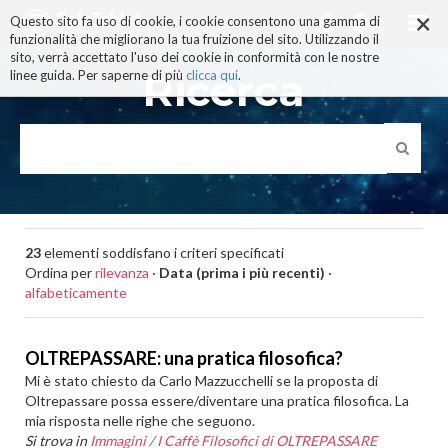
×
Salta
Questo sito fa uso di cookie, i cookie consentono una gamma di
ai
funzionalità che migliorano la tua fruizione del sito. Utilizzando il
contenuti.
sito, verrà accettato l'uso dei cookie in conformità con le nostre
|
Ricerca
linee guida. Per saperne di più
clicca qui
.
Salta
alla
navigazione
23
elementi soddisfano i criteri specificati
Ordina per
rilevanza
·
Data (prima i più recenti)
·
alfabeticamente
OLTREPASSARE: una pratica filosofica?
Mi è stato chiesto da Carlo Mazzucchelli se la proposta di
Oltrepassare possa essere/diventare una pratica filosofica. La
mia risposta nelle righe che seguono.
Si trova in
Immagini
/
I Caffè Filosofici di OLTREPASSARE