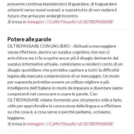
presente continua impedendoci di guardare, di traguardare
orizzonti verso nuovi scenari, e soprattutto di non vedere il
futuro che arriva per andargli incontro.
Si trova in
Immagini
/
I Caffè Filosofici di OLTREPASSARE
Potere alle parole
OLTREPASSARE CON UN LIBRO - Abituati a messaggiare
senza riflettere, dentro un surplus cognitivo che non ci
arricchisce ma ci fa scoprire ancor più il disagio derivante dal
surplus informativo attuale, cominciamo a renderci conto di un
disagio quotidiano che potrebbe capitare a tutti: la difficoltà
legata alla mancata comprensione di un messaggio. Un modo
per superarla potrebbe essere un utilizzo migliore e più
intelligente dell'Italiano in modo da imparare a diventare siamo
competenti nel conoscere e usare le parole. Con
OLTREPASSARE stiamo fornendo uno strumento utile a farlo,
utile per approfondire la conoscenza della lingua e a riflettere
su che cosa è, a cosa serve e perché parliamo, scriviamo,
leggiamo.
Si trova in
Immagini
/
I Caffè Filosofici di OLTREPASSARE