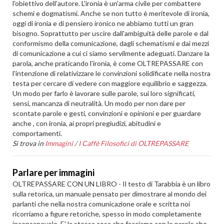
l'obiettivo dell'autore. L'ironia è un'arma civile per combattere
schemi e dogmatismi. Anche se non tutto è meritevole di ironia,
oggi di ironia e di pensiero ironico ne abbiamo tutti un gran
bisogno. Soprattutto per uscire dall'ambiguità delle parole e dal
conformismo della comunicazione, dagli schematismi e dai mezzi
di comunicazione a cui ci siamo servilmente adeguati. Danzare la
parola, anche praticando l'ironia, è come OLTREPASSARE con
l'intenzione di relativizzare le convinzioni solidificate nella nostra
testa per cercare di vedere con maggiore equilibrio e saggezza.
Un modo per farlo è lavorare sulle parole, sui loro significati,
sensi, mancanza di neutralità. Un modo per non dare per
scontate parole e gesti, convinzioni e opinioni e per guardare
anche , con ironia, ai propri pregiudizi, abitudini e
comportamenti.
Si trova in
Immagini
/
I Caffè Filosofici di OLTREPASSARE
Parlare per immagini
OLTREPASSARE CON UN LIBRO - Il testo di Tarabbia è un libro
sulla retorica, un manuale pensato per dimostrare al mondo dei
parlanti che nella nostra comunicazione orale e scritta noi
ricorriamo a figure retoriche, spesso in modo completamente
inconsapevole. E' la stessa cosa che facciamo con le parole che