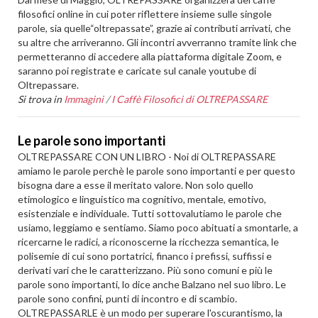
filosofici online in cui poter riflettere insieme sulle singole
parole, sia quelle“oltrepassate”, grazie ai contributi arrivati, che
su altre che arriveranno. Gli incontri avverranno tramite link che
permetteranno di accedere alla piattaforma digitale Zoom, e
saranno poi registrate e caricate sul canale youtube di
Oltrepassare.
Si trova in
Immagini
/
I Caffè Filosofici di OLTREPASSARE
Le parole sono importanti
OLTREPASSARE CON UN LIBRO - Noi di OLTREPASSARE
amiamo le parole perchè le parole sono importanti e per questo
bisogna dare a esse il meritato valore. Non solo quello
etimologico e linguistico ma cognitivo, mentale, emotivo,
esistenziale e individuale. Tutti sottovalutiamo le parole che
usiamo, leggiamo e sentiamo. Siamo poco abituati a smontarle, a
ricercarne le radici, a riconoscerne la ricchezza semantica, le
polisemie di cui sono portatrici, financo i prefissi, suffissi e
derivati vari che le caratterizzano. Più sono comuni e più le
parole sono importanti, lo dice anche Balzano nel suo libro. Le
parole sono confini, punti di incontro e di scambio.
OLTREPASSARLE è un modo per superare l'oscurantismo, la