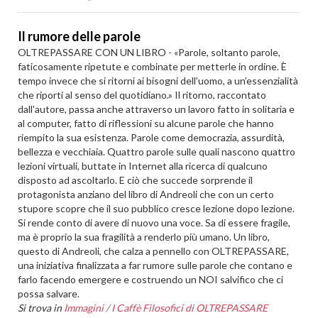
Il rumore delle parole
OLTREPASSARE CON UN LIBRO - «Parole, soltanto parole,
faticosamente ripetute e combinate per metterle in ordine. È
tempo invece che si ritorni ai bisogni dell’uomo, a un’essenzialità
che riporti al senso del quotidiano.» Il ritorno, raccontato
dall'autore, passa anche attraverso un lavoro fatto in solitaria e
al computer, fatto di riflessioni su alcune parole che hanno
riempito la sua esistenza. Parole come democrazia, assurdità,
bellezza e vecchiaia. Quattro parole sulle quali nascono quattro
lezioni virtuali, buttate in Internet alla ricerca di qualcuno
disposto ad ascoltarlo. E ciò che succede sorprende il
protagonista anziano del libro di Andreoli che con un certo
stupore scopre che il suo pubblico cresce lezione dopo lezione.
Si rende conto di avere di nuovo una voce. Sa di essere fragile,
ma è proprio la sua fragilità a renderlo più umano. Un libro,
questo di Andreoli, che calza a pennello con OLTREPASSARE,
una iniziativa finalizzata a far rumore sulle parole che contano e
farlo facendo emergere e costruendo un NOI salvifico che ci
possa salvare.
Si trova in
Immagini
/
I Caffè Filosofici di OLTREPASSARE