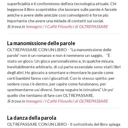
superficialità e il conformismo dell'era tecnologica attuale. Chi
leggesse il libro scoprirebbe che lavorare sulle parole è farsele
amiche e avere delle amicizie così coinvolgenti è forse più
importante che avere una miriade di contatti sui social.
Si trova in
Immagini
/
I Caffè Filosofici di OLTREPASSARE
La manomissione delle parole
OLTREPASSARE CON UN LIBRO - “La manomissione delle
parole” non è un romanzo e non è nemmeno un saggio. “È
stato un gioco. Un gioco personalissimo e, in qualche misura,
inevitabilmente arbitrario, di cui parte essenziale sono stati i libri
degli altri. Ho giocato a smontare e rimontare le parole come
certi bambini fanno con i giocattoli. Con lo stesso spirito: per
vedere cosa c’è dentro, per capire come funzionano, per
sperimentarne usi diversi. Senza seguire le istruzioni.” Un po'
quello che tentiamo di fare con OLTREPASSARE.
Si trova in
Immagini
/
I Caffè Filosofici di OLTREPASSARE
La danza della parola
OLTREPASSARE CON UN LIBRO - Il sottotitolo del libro spiega