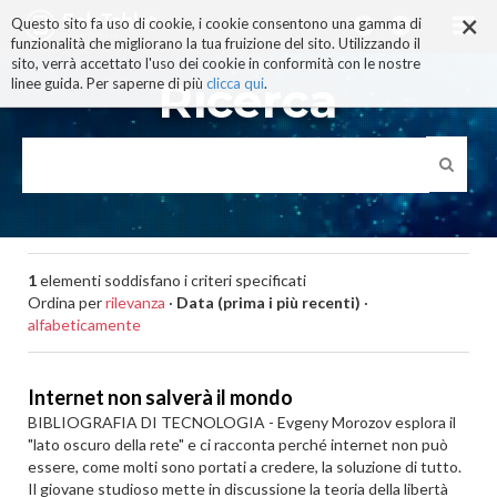
×
Salta
Questo sito fa uso di cookie, i cookie consentono una gamma di
ai
funzionalità che migliorano la tua fruizione del sito. Utilizzando il
contenuti.
sito, verrà accettato l'uso dei cookie in conformità con le nostre
|
Ricerca
linee guida. Per saperne di più
clicca qui
.
Salta
alla
navigazione
1
elementi soddisfano i criteri specificati
Ordina per
rilevanza
·
Data (prima i più recenti)
·
alfabeticamente
Internet non salverà il mondo
BIBLIOGRAFIA DI TECNOLOGIA - Evgeny Morozov esplora il
"lato oscuro della rete" e ci racconta perché internet non può
essere, come molti sono portati a credere, la soluzione di tutto.
Il giovane studioso mette in discussione la teoria della libertà