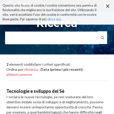
×
Salta
Questo sito fa uso di cookie, i cookie consentono una gamma di
ai
funzionalità che migliorano la tua fruizione del sito. Utilizzando il
contenuti.
sito, verrà accettato l'uso dei cookie in conformità con le nostre
|
Ricerca
linee guida. Per saperne di più
clicca qui
.
Salta
alla
navigazione
2
elementi soddisfano i criteri specificati
Ordina per
rilevanza
·
Data (prima i più recenti)
·
alfabeticamente
Tecnologie e sviluppo del Sè
I social e le nuove tecnologie, se non snaturate dal loro
obiettivo iniziale ossia di sviluppo e di miglioramento, possono
davvero essere un’importante opportunità di crescita. Penso,
per esempio, a quei bambini/ragazzi che hanno difficoltà negli