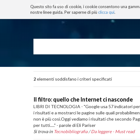
Questo sito fa uso di cookie, i cookie consentono una gamma di
BLOG
TECNOCONSAPEVOLEZZ
nostre linee guida. Per saperne di più
clicca qui
.
Salta
ai
contenuti.
|
Salta
alla
navigazione
2
elementi soddisfano i criteri specificati
Il filtro: quello che Internet ci nasconde
LIBRI DI TECNOLOGIA - "Google usa 57 indicatori per ce
i risultati e a mostrarci le pagine sulle quali probabil
non è più così.Oggi vediamo i risultati che secondo P
per tutti....." - parole di Eli Pariser
Si trova in
Tecnobibliografia
/
Da leggere - Must read