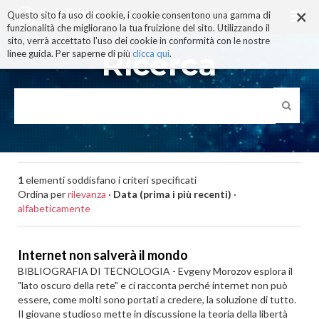
×
Salta
Questo sito fa uso di cookie, i cookie consentono una gamma di
ai
funzionalità che migliorano la tua fruizione del sito. Utilizzando il
contenuti.
sito, verrà accettato l'uso dei cookie in conformità con le nostre
|
Ricerca
linee guida. Per saperne di più
clicca qui
.
Salta
alla
navigazione
1
elementi soddisfano i criteri specificati
Ordina per
rilevanza
·
Data (prima i più recenti)
·
alfabeticamente
Internet non salverà il mondo
BIBLIOGRAFIA DI TECNOLOGIA - Evgeny Morozov esplora il
"lato oscuro della rete" e ci racconta perché internet non può
essere, come molti sono portati a credere, la soluzione di tutto.
Il giovane studioso mette in discussione la teoria della libertà