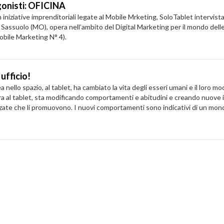
gonisti: OFICINA
n iniziative imprenditoriali legate al Mobile Mrketing, SoloTablet interv
Sassuolo (MO), opera nell’ambito del Digital Marketing per il mondo delle
obile Marketing N° 4).
ufficio!
ello spazio, al tablet, ha cambiato la vita degli esseri umani e il loro mod
ora al tablet, sta modificando comportamenti e abitudini e creando nuove 
izzate che li promuovono. I nuovi comportamenti sono indicativi di un m