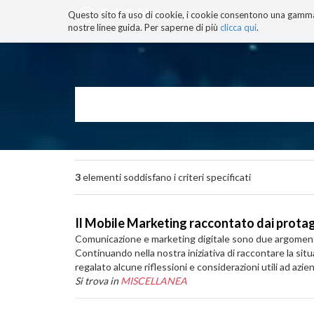
Questo sito fa uso di cookie, i cookie consentono una gamma di
BLOG
TECNOCONSAPEVOLEZZ
nostre linee guida. Per saperne di più
clicca qui
.
Salta
ai
contenuti.
|
Salta
alla
navigazione
3
elementi soddisfano i criteri specificati
Il Mobile Marketing raccontato dai protag
Comunicazione e marketing digitale sono due argomenti c
Continuando nella nostra iniziativa di raccontare la si
regalato alcune riflessioni e considerazioni utili ad az
Si trova in
MISCELLANEA