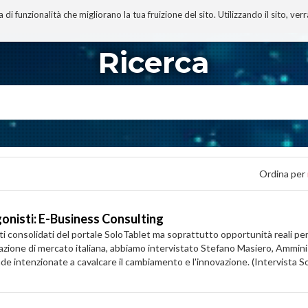
 funzionalità che migliorano la tua fruizione del sito. Utilizzando il sito, ver
A
TECNOBIBLIOGRAFIA
I MIEI LIBRI
PROGETTO
Ricerca
Ordina per
onisti: E-Business Consulting
onsolidati del portale SoloTablet ma soprattutto opportunità reali per a
tuazione di mercato italiana, abbiamo intervistato Stefano Masiero, Ammi
iende intenzionate a cavalcare il cambiamento e l'innovazione. (Intervista 