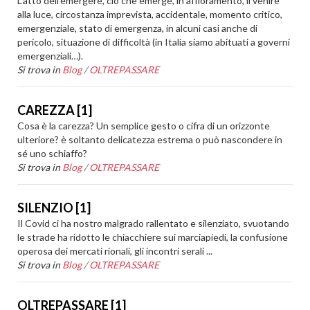
L’atto dell’emergere, ciò che emerge, in affioramento, il venire
alla luce, circostanza imprevista, accidentale, momento critico,
emergenziale, stato di emergenza, in alcuni casi anche di
pericolo, situazione di difficoltà (in Italia siamo abituati a governi
emergenziali…).
Si trova in
Blog
/
OLTREPASSARE
CAREZZA [1]
Cosa è la carezza? Un semplice gesto o cifra di un orizzonte
ulteriore? è soltanto delicatezza estrema o può nascondere in
sé uno schiaffo?
Si trova in
Blog
/
OLTREPASSARE
SILENZIO [1]
Il Covid ci ha nostro malgrado rallentato e silenziato, svuotando
le strade ha ridotto le chiacchiere sui marciapiedi, la confusione
operosa dei mercati rionali, gli incontri serali ...
Si trova in
Blog
/
OLTREPASSARE
OLTREPASSARE [1]