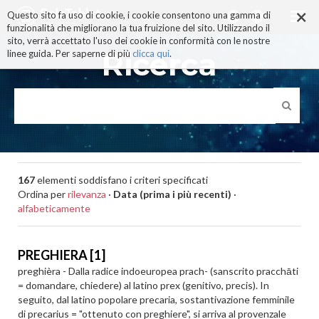
×
Salta
Questo sito fa uso di cookie, i cookie consentono una gamma di
ai
funzionalità che migliorano la tua fruizione del sito. Utilizzando il
contenuti.
sito, verrà accettato l'uso dei cookie in conformità con le nostre
|
Ricerca
linee guida. Per saperne di più
clicca qui
.
Salta
alla
navigazione
167
elementi soddisfano i criteri specificati
Ordina per
rilevanza
·
Data (prima i più recenti)
·
alfabeticamente
PREGHIERA [1]
preghièra - Dalla radice indoeuropea prach- (sanscrito pracchāti
= domandare, chiedere) al latino prex (genitivo, precis). In
seguito, dal latino popolare precaria, sostantivazione femminile
di precarius = "ottenuto con preghiere", si arriva al provenzale