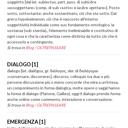
soggètto [dal lat. subiectus, part. pass. di subicĕre
«assoggettare» (comp. di sub «sotto» e iacĕre «gettare»]. Posto
sotto, sottostante; anche sostantivato, ciò che sta sotto. Dal
greco hypokeimenon, ciò che è nascosto all'interno
soggettività individuale come suo fondamento ontologico, la
sostanza (sub stantia),, l'elemento ineliminabile e costitutivo di
ogni cosa e che la caratterizza come distinta da tutto ciò che è
accessorio e contingente.
Si trova in
Blog
/
OLTREPASSARE
DIALOGO [1]
dialogo [lat. dialŏgus, gr. διάλογος, der. di διαλέγομαι
«conversare, discorrere»], discorso, colloquio tra due o più
persone discussione più o meno concorde che mira a un’intesa,
un componimento in forma dialogica, molte opere o saggi hanno
la forma di dialogo (Platone, Galileo), oggi il dialogo prende forma
anche online come commento, interazione e conversazione.
Si trova in
Blog
/
OLTREPASSARE
EMERGENZA [1]