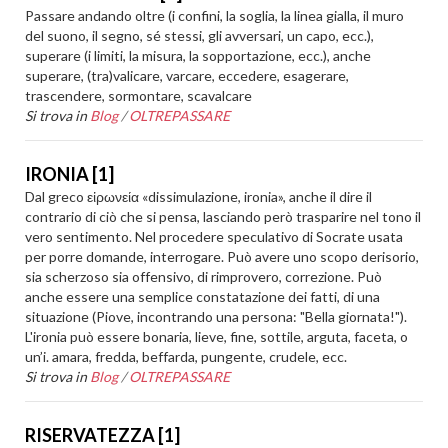
Passare andando oltre (i confini, la soglia, la linea gialla, il muro
del suono, il segno, sé stessi, gli avversari, un capo, ecc.),
superare (i limiti, la misura, la sopportazione, ecc.), anche
superare, (tra)valicare, varcare, eccedere, esagerare,
trascendere, sormontare, scavalcare
Si trova in
Blog
/
OLTREPASSARE
IRONIA [1]
Dal greco εἰρωνεία «dissimulazione, ironia», anche il dire il
contrario di ciò che si pensa, lasciando però trasparire nel tono il
vero sentimento. Nel procedere speculativo di Socrate usata
per porre domande, interrogare. Può avere uno scopo derisorio,
sia scherzoso sia offensivo, di rimprovero, correzione. Può
anche essere una semplice constatazione dei fatti, di una
situazione (Piove, incontrando una persona: "Bella giornata!").
L'ironia può essere bonaria, lieve, fine, sottile, arguta, faceta, o
un’i. amara, fredda, beffarda, pungente, crudele, ecc.
Si trova in
Blog
/
OLTREPASSARE
RISERVATEZZA [1]