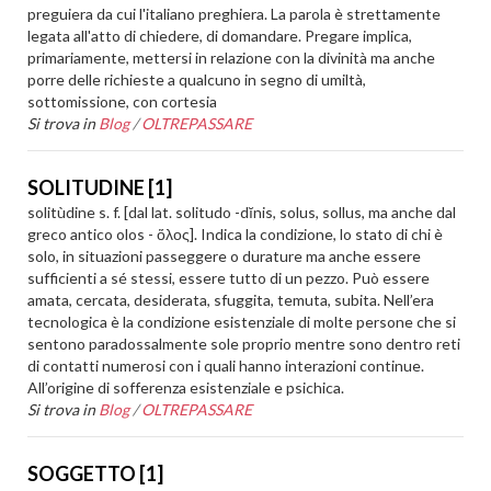
preguiera da cui l'italiano preghiera. La parola è strettamente
legata all'atto di chiedere, di domandare. Pregare implica,
primariamente, mettersi in relazione con la divinità ma anche
porre delle richieste a qualcuno in segno di umiltà,
sottomissione, con cortesia
Si trova in
Blog
/
OLTREPASSARE
SOLITUDINE [1]
solitùdine s. f. [dal lat. solitudo -dĭnis, solus, sollus, ma anche dal
greco antico olos - ὅλος]. Indica la condizione, lo stato di chi è
solo, in situazioni passeggere o durature ma anche essere
sufficienti a sé stessi, essere tutto di un pezzo. Può essere
amata, cercata, desiderata, sfuggita, temuta, subita. Nell’era
tecnologica è la condizione esistenziale di molte persone che si
sentono paradossalmente sole proprio mentre sono dentro reti
di contatti numerosi con i quali hanno interazioni continue.
All’origine di sofferenza esistenziale e psichica.
Si trova in
Blog
/
OLTREPASSARE
SOGGETTO [1]