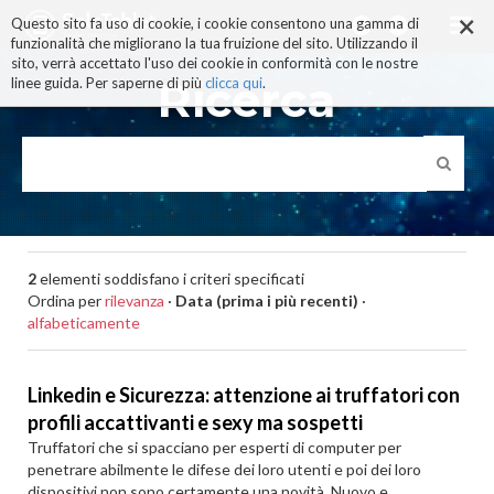
×
Salta
Questo sito fa uso di cookie, i cookie consentono una gamma di
ai
funzionalità che migliorano la tua fruizione del sito. Utilizzando il
contenuti.
sito, verrà accettato l'uso dei cookie in conformità con le nostre
|
Ricerca
linee guida. Per saperne di più
clicca qui
.
Salta
alla
navigazione
2
elementi soddisfano i criteri specificati
Ordina per
rilevanza
·
Data (prima i più recenti)
·
alfabeticamente
Linkedin e Sicurezza: attenzione ai truffatori con
profili accattivanti e sexy ma sospetti
Truffatori che si spacciano per esperti di computer per
penetrare abilmente le difese dei loro utenti e poi dei loro
dispositivi non sono certamente una novità. Nuovo e