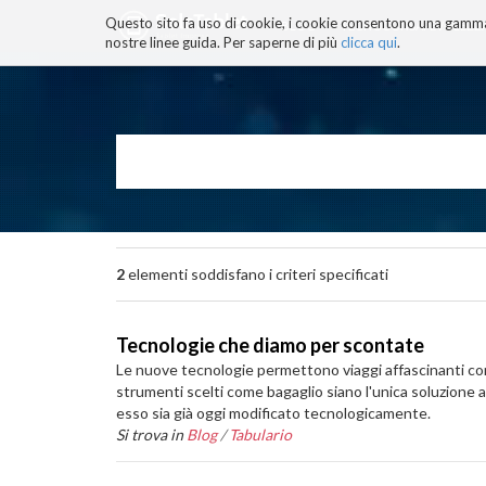
Questo sito fa uso di cookie, i cookie consentono una gamma di
BLOG
TECNOCONSAPEVOLEZZ
nostre linee guida. Per saperne di più
clicca qui
.
Salta
ai
contenuti.
|
Salta
alla
navigazione
2
elementi soddisfano i criteri specificati
Tecnologie che diamo per scontate
Le nuove tecnologie permettono viaggi affascinanti con m
strumenti scelti come bagaglio siano l'unica soluzione a
esso sia già oggi modificato tecnologicamente.
Si trova in
Blog
/
Tabulario